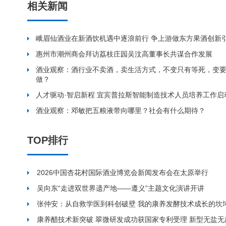
相关新闻
峨眉仙酒业在新酒饮机遇中逐浪前行 争上游做东方果酒创新
惠州市潮州商会拜访荔枝庄园吴汶高董事长共谋合作发展
酒业观察：酒行业不卖酒，卖生活方式，不变只有等死，变
做？
人才驱动·智启新程 宜宾普拉斯智能制造技术人员培养工作启
酒业观察：邓敏把五粮液带向哪里？社会有什么期待？
TOP排行
2026中国杏花村国际酒业博览会新闻发布会在太原举行
吴向东“走进双世界遗产地——遵义”主题文化演讲开讲
张仲安：从自救学医到科创破壁 我的康养发酵技术成长的坎
康养醋技术新突破 翠微研发成功获国家专利受理 新型无盐