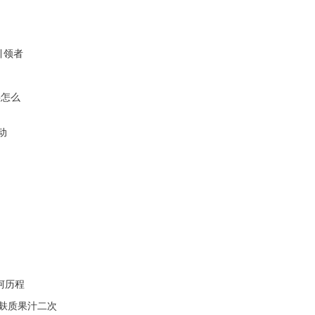
引领者
要怎么
动
坷历程
无麸质果汁二次