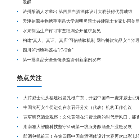
发酵
泸州酿酒人才辈出 第四届白酒酒体设计大赛获得优异成绩
天津创源生物携手南昌大学谢明勇院士共建院士专家协同创
水果制品生产许可审查细则公开征求意见
构建“真人、真证、真店”可信核验机制 网络餐饮食品安全治
四川泸州晚熟荔枝“打擂台”
第一批食品安全全链条监管创新案例发布
热点关注
大芹威士忌从福建出发扎根广东，开启中国单一麦芽威士忌
中国食药安全促进会在京召开分支（代表）机构工作会议
宽窄研究酒业观察：文化黄酒在消费觉醒的时代新风口，能
湖南雅大智能科技坚守科研第一线服务酿酒全产业链发展
郎酒包揽前三！在第四届中国白酒酒体设计大赛再次出彩 以