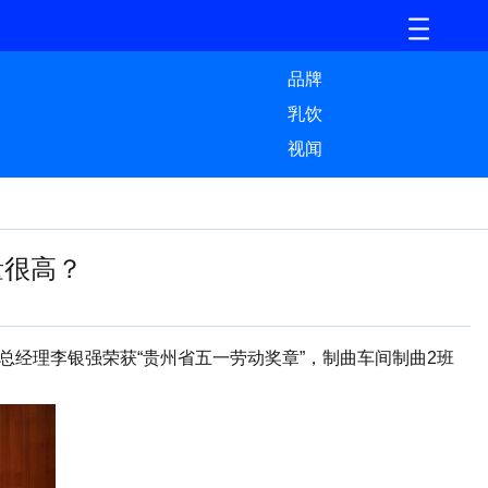
品牌
乳饮
视闻
量很高？
经理李银强荣获“贵州省五一劳动奖章”，制曲车间制曲2班