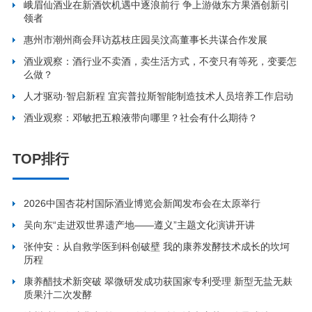
峨眉仙酒业在新酒饮机遇中逐浪前行 争上游做东方果酒创新引
领者
惠州市潮州商会拜访荔枝庄园吴汶高董事长共谋合作发展
酒业观察：酒行业不卖酒，卖生活方式，不变只有等死，变要怎
么做？
人才驱动·智启新程 宜宾普拉斯智能制造技术人员培养工作启动
酒业观察：邓敏把五粮液带向哪里？社会有什么期待？
TOP排行
2026中国杏花村国际酒业博览会新闻发布会在太原举行
吴向东“走进双世界遗产地——遵义”主题文化演讲开讲
张仲安：从自救学医到科创破壁 我的康养发酵技术成长的坎坷
历程
康养醋技术新突破 翠微研发成功获国家专利受理 新型无盐无麸
质果汁二次发酵