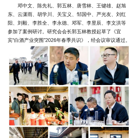
邓中文、陈先礼、郭五林、唐雪林、王键雄、赵旭
东、云潇雨、胡学川、关宝义、邹国中、严光友、刘红
阳、刘毅、李胜全、李永德、邓军、李昱辰、李文洪等
参加了案例研讨。研究会会长郭五林教授起草了《宜
宾“白酒产业突围”2026年春季共识》，经会议审议通过。