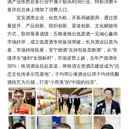
酒产业依然在各行业中属于较高利润行业。特权消费不
复存在总体上增加了消费人口。
宜宾酒类企业，化危为机，开新局破困局，通过质
量提升、产品创新、组织创新、渠道创新、文化赋能等
方式，取得显著成绩：五粮液推出低度酒一见倾心赢得
市场好评，成立低度酒专班纵深突破；长兴酒业以质为
基，市场持续拓展；安宁烧酒“去掉包装卖散酒”，从“夹
缝求生”做到“全国标杆”，市场逆势上扬，去年产值增长
30%；铁清酒业后起直追，将铁清古堡酒庄建设成为“活
态文化传承示范基地”；子均邓公液酒业以邓子均传统酿
酒技艺为引领，打造“小而美”的“中国的拉菲”。