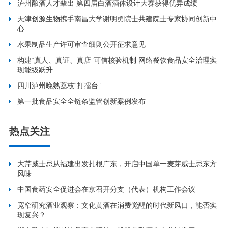
泸州酿酒人才辈出 第四届白酒酒体设计大赛获得优异成绩
天津创源生物携手南昌大学谢明勇院士共建院士专家协同创新中
心
水果制品生产许可审查细则公开征求意见
构建“真人、真证、真店”可信核验机制 网络餐饮食品安全治理实
现能级跃升
四川泸州晚熟荔枝“打擂台”
第一批食品安全全链条监管创新案例发布
热点关注
大芹威士忌从福建出发扎根广东，开启中国单一麦芽威士忌东方
风味
中国食药安全促进会在京召开分支（代表）机构工作会议
宽窄研究酒业观察：文化黄酒在消费觉醒的时代新风口，能否实
现复兴？