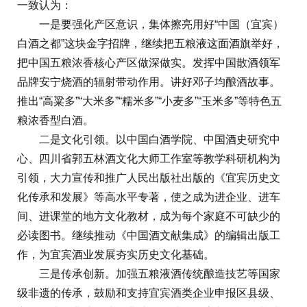
一致认为：
一是要强化产区意识，集体擦亮用好“中国（宜宾）
白酒之都”这块金字招牌，继续把五粮液这面酒旗举好，
把中国五粮浓香核心产区做深做实。发挥中国散酒领军
品牌安宁烧酒的辐射带动作用。讲好邓子均酿酒故事。
推出“高粱多”“大米多”“糯米多”“小麦多”“玉米多”等特色五
粮浓香型白酒。
二是文化引领。以中国白酒学院、中国酒史研究中
心、四川省郭五林酒文化大师工作室等教学科研机构为
引领，大力宣传和推广人民出版社出版的《宜宾历史文
化传承和发展》等高水平专著，使之成为进企业、进车
间、进课堂的地方文化教材，成为每个家庭不可缺少的
必读图书。继续推动《中国酒文献集成》的编辑出版工
作，为宜宾酒业发展夯实历史文化基础。
三是传承创新。加强五粮液酒传统酿造技艺等国家
级非遗的传承，鼓励和支持宜宾酒类企业申报区县级、