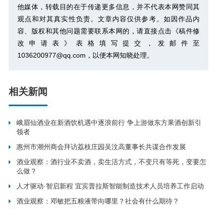
他媒体，转载目的在于传递更多信息，并不代表本网赞同其
观点和对其真实性负责。文章内容仅供参考。如因作品内
容、版权和其他问题需要联系本网的，请直接点击
《稿件修
改申请表》
表格填写提交，发邮件至
1036200977@qq.com，以便本网知晓处理。
相关新闻
峨眉仙酒业在新酒饮机遇中逐浪前行 争上游做东方果酒创新引
领者
惠州市潮州商会拜访荔枝庄园吴汶高董事长共谋合作发展
酒业观察：酒行业不卖酒，卖生活方式，不变只有等死，变要怎
么做？
人才驱动·智启新程 宜宾普拉斯智能制造技术人员培养工作启动
酒业观察：邓敏把五粮液带向哪里？社会有什么期待？