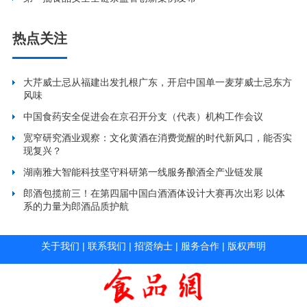
热点关注
大芹威士忌从福建出发扎根广东，开启中国单一麦芽威士忌东方
风味
中国食药安全促进会在京召开分支（代表）机构工作会议
宽窄研究酒业观察：文化黄酒在消费觉醒的时代新风口，能否实
现复兴？
湖南雅大智能科技坚守科研第一线服务酿酒全产业链发展
郎酒包揽前三！在第四届中国白酒酒体设计大赛再次出彩 以体
系的力量为郎酒品质护航
关于我们
|
联系我们
|
招贤纳士
|
服务合作
|
版权声明