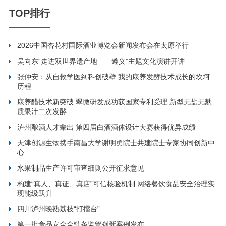
TOP排行
2026中国杏花村国际酒业博览会新闻发布会在太原举行
吴向东“走进双世界遗产地——遵义”主题文化演讲开讲
张仲安：从自救学医到科创破壁 我的康养发酵技术成长的坎坷
历程
康养醋技术新突破 翠微研发成功获国家专利受理 新型无盐无麸
质果汁二次发酵
泸州酿酒人才辈出 第四届白酒酒体设计大赛获得优异成绩
天津创源生物携手南昌大学谢明勇院士共建院士专家协同创新中
心
水果制品生产许可审查细则公开征求意见
构建“真人、真证、真店”可信核验机制 网络餐饮食品安全治理实
现能级跃升
四川泸州晚熟荔枝“打擂台”
第一批食品安全全链条监管创新案例发布