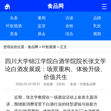
食品网
头条
要闻
访谈
品牌
叶歌观酒
监管
农牧
乳饮
美食
展会
综合
视闻
您现在的位置：
食品网
>
叶歌观酒
> 正文
四川大学锦江学院白酒学院院长张文学
论白酒发展观：场景重构、体验升级、
价值共生
2026-03-10 08:57 浏览量：22816 来源：中国食品网
近期，张文学教授在一场酒业活动上发表主题演
讲，围绕新消费背景下白酒行业的转型逻辑与创新方