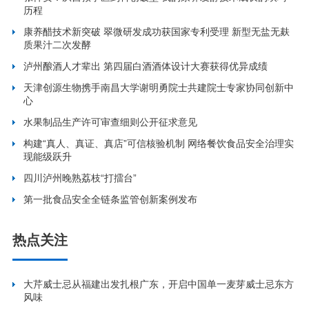
历程
康养醋技术新突破 翠微研发成功获国家专利受理 新型无盐无麸
质果汁二次发酵
泸州酿酒人才辈出 第四届白酒酒体设计大赛获得优异成绩
天津创源生物携手南昌大学谢明勇院士共建院士专家协同创新中
心
水果制品生产许可审查细则公开征求意见
构建“真人、真证、真店”可信核验机制 网络餐饮食品安全治理实
现能级跃升
四川泸州晚熟荔枝“打擂台”
第一批食品安全全链条监管创新案例发布
热点关注
大芹威士忌从福建出发扎根广东，开启中国单一麦芽威士忌东方
风味