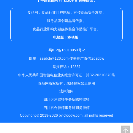
【 中国食品网 @ 权威平台 传播价值 】
食品网，食品行业门户网站，宣传食品安全发展，
服务品牌创建品牌传播。
食品行业影响力融媒体整合传播推广平台。
电脑版
|
移动版
蜀ICP备16018953号-2
邮箱：sssdcb@126.com 传播推广微信:zgspbw
举报投诉：12331
中华人民共和国增值电信业务经营许可证：川B2-20210370号
食品网版权所有，未经授权禁止使用
法律顾问
四川运逵律师事务所陈铸律师
四川君合律师事务所胡勇律师
Copyright © 2019-2026 by cfoodw.com. all rights reserved