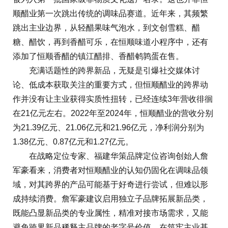
顺醋业第一次跳出传统的调味品赛道。近年来，其频繁
跳出主业边界，从轻醋果味气泡水，到文创雪糕、醋
糖、醋饮，再到香醋可乐，在恒顺味道小程序中，还有
添加了恒顺香醋的镇江醋排、香醋鹌鹑蛋在售。
充满话题性的跨界新品，无疑是引爆社交媒体讨
论、低成本获取关注的重要方式，但恒顺醋业的跨界动
作并没有让主业获得实质性扭转，已经连续3年营收徘徊
在21亿元左右。2022年至2024年，恒顺醋业的营收分别
为21.39亿元、21.06亿元和21.96亿元，净利润分别为
1.38亿元、0.87亿元和1.27亿元。
在战略定位专家、福建华策品牌定位咨询创始人詹
军豪看来，消费者对恒顺醋业的认知仍固化在调味品领
域，对其跨界的产品可能基于好奇进行尝试，但难以形
成持续消费。詹军豪建议启用独立子品牌拓展新品类，
既能凸显新品类的专业属性，精准对接市场需求，又能
避免跨界新品稀释主品牌的老字号价值，在筑牢主业基