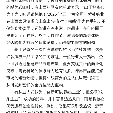
上海陆家嘴咖啡节期间，紫林醋业提供老陈醋用于制作
陈醋美式咖啡，有山西的网友体验后表示：“出于好奇心
尝了尝，味道很惊艳！”2025年“五一”黄金周，紫林醋业
在山西太原演唱会上拿出“枣花蜜青稞醋”作为伴手礼，不
仅能直接饮用，还能淋在冰淇淋上作调味，在年轻圈层
里刷足了存在感。然而，咖啡节、演唱会的新奇体验，
能否转化为持续的日常消费，仍是需要探索的问题。
基于好奇的一次性尝试难以转化为持续复购，这是
许多跨界产品面临的共同难题。一位行业人士指出，企
业可以通过创意产品制造声量，但要实现真正的商业化
突破，需要补足的体系能力还有很多。跨界产品能点燃
市场的短暂热情，但持久战需要的是从供应链到渠道、
从研发到营销的全方位能力重构。
有从业人员认为，创新可以“跳出主业”，但必须“根
系主业”。成功的跨界，并非盲目追逐风口，而是将核心
优势进行创造性转化。例如，香醋可乐引发热议，源于