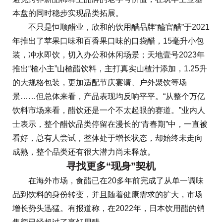
本盘的同时稳步实现品类拓展。
不只是恒顺醋业，欣和的饮用醋品牌“醯官醋”于2021
年推出了苹果口味和百香果口味的口袋醋，15毫升小包
装，冲水即饮，切入办公和休闲场景；天地壹号2023年
推出“楂小主”山楂醋饮料，主打真实山楂汁添加，1.25升
的大规格包装，更加适配节庆宴请、户外聚饮等场
景……但总体来看，产品表现均反响平平。“从整个万亿
饮料市场来看，醋饮还是一个不太起眼的赛道。”业内人
士表示，整个醋饮品类停留在漫长的“青春期”中，一直被
看好，总有人尝试，整体处于增长状态，却始终未走向
成熟，整个品类还有很大潜力尚未释放。
寻找更多“现身”契机
在海外市场，食醋已在20多年前完成了从单一调味
品到饮料的身份转变，并且随着健康需求的扩大，市场
增长势头迅猛。有报道称，在2022年，日本饮用醋的销