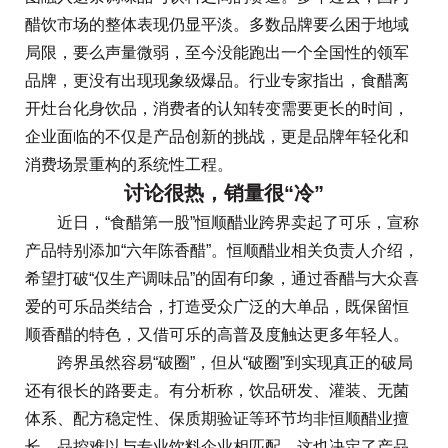
醋饮市场的整体表现仍显平淡。多数品牌要么困于地域
局限，要么声量微弱，至今没能跑出一个全国性的领军
品牌，更没有出现现象级爆品。行业专家指出，食醋离
开灶台化身饮品，消费者的认知转变需要更长的时间，
企业面临的不仅是产品创新的挑战，更是品牌年轻化和
消费场景重构的系统性工程。
讨论很热，销量很“冷”
近日，“食醋第一股”恒顺醋业跨界卖起了可乐，宣称
产品特别添加“六年陈香醋”。恒顺醋业相关负责人介绍，
希望打破“仅生产调味品”的固有印象，通过香醋与大众喜
爱的可乐品类结合，打造受众广泛的大单品，既保留恒
顺香醋的特色，又借可乐的高普及度触达更多年轻人。
跨界虽然容易“破圈”，但从“破圈”到实现真正的破局
还有很长的路要走。有分析称，饮品研发、灌装、无菌
体系、配方稳定性、保质期验证等环节均非恒顺醋业擅
长，品控难以与专业饮料企业相匹配，这也决定了产品