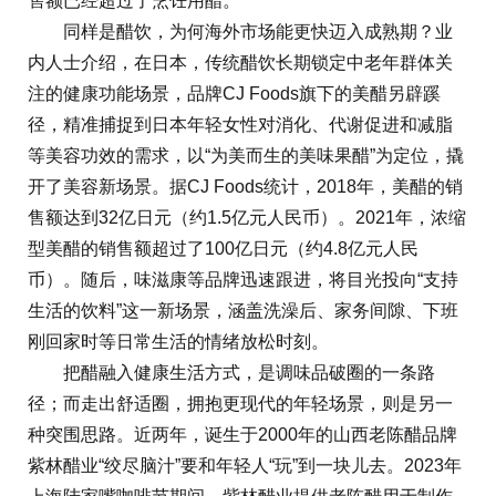
售额已经超过了烹饪用醋。
同样是醋饮，为何海外市场能更快迈入成熟期？业
内人士介绍，在日本，传统醋饮长期锁定中老年群体关
注的健康功能场景，品牌CJ Foods旗下的美醋另辟蹊
径，精准捕捉到日本年轻女性对消化、代谢促进和减脂
等美容功效的需求，以“为美而生的美味果醋”为定位，撬
开了美容新场景。据CJ Foods统计，2018年，美醋的销
售额达到32亿日元（约1.5亿元人民币）。2021年，浓缩
型美醋的销售额超过了100亿日元（约4.8亿元人民
币）。随后，味滋康等品牌迅速跟进，将目光投向“支持
生活的饮料”这一新场景，涵盖洗澡后、家务间隙、下班
刚回家时等日常生活的情绪放松时刻。
把醋融入健康生活方式，是调味品破圈的一条路
径；而走出舒适圈，拥抱更现代的年轻场景，则是另一
种突围思路。近两年，诞生于2000年的山西老陈醋品牌
紫林醋业“绞尽脑汁”要和年轻人“玩”到一块儿去。2023年