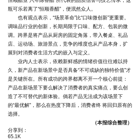
恒顺醋业“六年陈香醋”所代表的品质信誉与技艺传承，这
瓶可乐若离了“恒顺香醋”，便泯然众人。
也有观点表示，“场景革命”比“口味微创新”更重要。
调味品行业的创新，长期局限于口味、配方、包装的微
调。跨界是将产品从厨房的固定角落，带入餐桌、礼品
店、运动场、旅游景点，竞争的维度也从产品本身，扩
展到对消费者生活方式的嵌入与定义。
业内人士表示，依赖新鲜感的情绪价值往往难以持
久，新产品在新场景中是否具备“不可或缺的独特价值”才
是关键所在。所有成功的跨界都离不开一个核心前提：
产品在新场景下要么解决了消费者的真实痛点，要么创
造了不可替代的新体验。倘若产品无法成为该场景下
的“最优解”，那么在热度下降后，消费者终 将回归原有的
选择。
（本报综合整理）
分享到：
65.1K