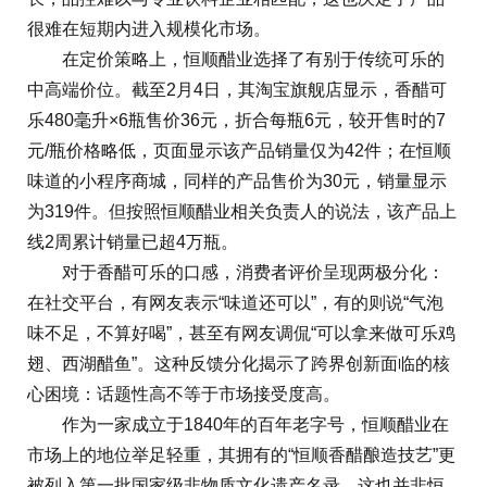
很难在短期内进入规模化市场。
在定价策略上，恒顺醋业选择了有别于传统可乐的
中高端价位。截至2月4日，其淘宝旗舰店显示，香醋可
乐480毫升×6瓶售价36元，折合每瓶6元，较开售时的7
元/瓶价格略低，页面显示该产品销量仅为42件；在恒顺
味道的小程序商城，同样的产品售价为30元，销量显示
为319件。但按照恒顺醋业相关负责人的说法，该产品上
线2周累计销量已超4万瓶。
对于香醋可乐的口感，消费者评价呈现两极分化：
在社交平台，有网友表示“味道还可以”，有的则说“气泡
味不足，不算好喝”，甚至有网友调侃“可以拿来做可乐鸡
翅、西湖醋鱼”。这种反馈分化揭示了跨界创新面临的核
心困境：话题性高不等于市场接受度高。
作为一家成立于1840年的百年老字号，恒顺醋业在
市场上的地位举足轻重，其拥有的“恒顺香醋酿造技艺”更
被列入第一批国家级非物质文化遗产名录。这也并非恒