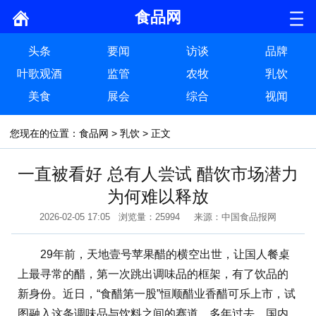
食品网
头条
要闻
访谈
品牌
叶歌观酒
监管
农牧
乳饮
美食
展会
综合
视闻
您现在的位置：
食品网
>
乳饮
> 正文
一直被看好 总有人尝试 醋饮市场潜力
为何难以释放
2026-02-05 17:05 浏览量：25994 来源：中国食品报网
29年前，天地壹号苹果醋的横空出世，让国人餐桌
上最寻常的醋，第一次跳出调味品的框架，有了饮品的
新身份。近日，“食醋第一股”恒顺醋业香醋可乐上市，试
图融入这条调味品与饮料之间的赛道。多年过去，国内