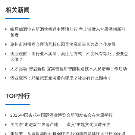
相关新闻
峨眉仙酒业在新酒饮机遇中逐浪前行 争上游做东方果酒创新引
领者
惠州市潮州商会拜访荔枝庄园吴汶高董事长共谋合作发展
酒业观察：酒行业不卖酒，卖生活方式，不变只有等死，变要怎
么做？
人才驱动·智启新程 宜宾普拉斯智能制造技术人员培养工作启动
酒业观察：邓敏把五粮液带向哪里？社会有什么期待？
TOP排行
2026中国杏花村国际酒业博览会新闻发布会在太原举行
吴向东“走进双世界遗产地——遵义”主题文化演讲开讲
张仲安：从自救学医到科创破壁 我的康养发酵技术成长的坎坷