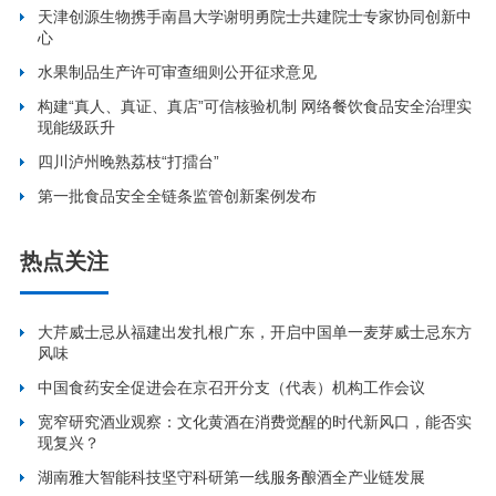
天津创源生物携手南昌大学谢明勇院士共建院士专家协同创新中
心
水果制品生产许可审查细则公开征求意见
构建“真人、真证、真店”可信核验机制 网络餐饮食品安全治理实
现能级跃升
四川泸州晚熟荔枝“打擂台”
第一批食品安全全链条监管创新案例发布
热点关注
大芹威士忌从福建出发扎根广东，开启中国单一麦芽威士忌东方
风味
中国食药安全促进会在京召开分支（代表）机构工作会议
宽窄研究酒业观察：文化黄酒在消费觉醒的时代新风口，能否实
现复兴？
湖南雅大智能科技坚守科研第一线服务酿酒全产业链发展