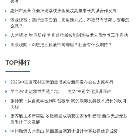
领者
惠州市潮州商会拜访荔枝庄园吴汶高董事长共谋合作发展
酒业观察：酒行业不卖酒，卖生活方式，不变只有等死，变要怎
么做？
人才驱动·智启新程 宜宾普拉斯智能制造技术人员培养工作启动
酒业观察：邓敏把五粮液带向哪里？社会有什么期待？
TOP排行
2026中国杏花村国际酒业博览会新闻发布会在太原举行
吴向东“走进双世界遗产地——遵义”主题文化演讲开讲
张仲安：从自救学医到科创破壁 我的康养发酵技术成长的坎坷
历程
康养醋技术新突破 翠微研发成功获国家专利受理 新型无盐无麸
质果汁二次发酵
泸州酿酒人才辈出 第四届白酒酒体设计大赛获得优异成绩