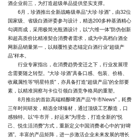
酒企业前三，为打造超级单品提供坚实支撑。
6月，珍酒推出全新战略级单品“大珍·珍酒”，由32位
国家级、省级白酒评委参与设计，精选200多种基酒精心
勾调而成，采用极简光瓶酒设计，以“六维一体”防伪创新
和超高质价比精准契合消费者需求，成为中高档白酒全
网新品销量第一，以颠覆性姿态锚定白酒行业“超级产
品”样本。
行业专家指出，在消费趋势变迁之下，行业发展理
念需要随之转型。“大珍·珍酒”具备口感、包装、价格、
收藏属性等“明星特质”，亦具备打造“超级产品”的全部要
素，以精准洞察与卡位引领白酒竞争格局的重塑。
8月推出的首款高端精酿啤酒产品“牛市News”，耗费
三年时间研发，精选全球臻材，通过顶级工艺酿造，口
感独特。以“牛市开，好运来”为理念，打造全新的“悦
己、悦生活消费”方式，重新定义中国消费者心中的“好啤
酒”。丰富的产品矩阵，进一步激活企业未来发展的增长