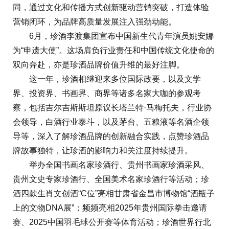
同，通过文化和传播方式创新驱动营销突破，打造体验
营销闭环，为品牌高质量发展注入强劲动能。
6月，珍酒李渡集团宣布中国新生代青年演员姚安娜
为“申遗大使”。这场肩负行业责任和中国传统文化使命的
双向奔赴，亦是珍酒品牌价值升维的最好注脚。
这一年，珍酒相继迎来多位国际政要，以及文学
界、投资界、书画界、商界等诸多名家大咖的参观考
察，包括吉尔吉斯斯坦原议长塔兰特·马梅托夫，行业协
会领导，白酒行业泰斗，以及茅台、五粮液等名酒企领
导等，深入了解珍酒品牌的创新融合实践，点赞珍酒品
牌故事独特，让珍酒的影响力和关注度持续提升。
举办全国书画名家珍酒行、贵州书画家珍酒采风、
贵州文史专家珍酒行、全国美术名家珍酒行等活动；珍
酒四款生肖文创酒“C位”亮相甘肃省金昌市博物馆“酒瓶子
上的文物DNA展”；频频亮相2025年贵州国际拳击邀请
赛、2025中国羽毛球公开赛等体育活动；珍酒世界行北