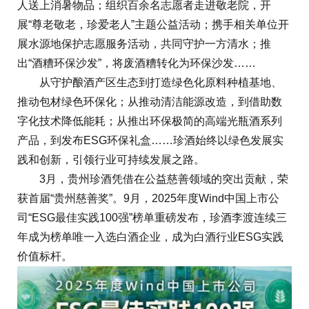
人送上消暑物品；组织百余名志愿者走进敬老院，开
展“尊老敬老，珍爱老人”主题公益活动；携手相关单位开
展水源地保护志愿服务活动，共同守护一方清水；推
出“酒糟环保沙发”，将废酒糟转化为环保沙发……
从守护酿酒产区生态到打造绿色化原料种植基地、
推动包材绿色环保化；从推动清洁能源改造，到借助数
字化技术降低能耗；从推出环保极简的高端光瓶酒系列
产品，到发布ESG环保礼盒……珍酒始终以绿色发展实
践和创新，引领行业可持续发展之路。
3月，贵州珍酒凭借在公益慈善领域的突出贡献，荣
获首届“贵州慈善奖”。9月，2025年度Wind中国上市公
司“ESG最佳实践100强”榜单重磅发布，珍酒李渡连续三
年成为榜单唯一入选白酒企业，成为白酒行业ESG实践
价值标杆。