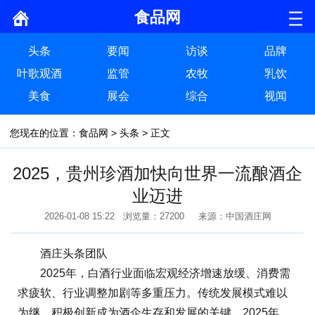
食品网
头条
要闻
访谈
品牌
叶歌观酒
监管
农牧
乳饮
美食
展会
综合
视闻
您现在的位置：
食品网
>
头条
> 正文
2025，贵州珍酒加快向世界一流酿酒企
业迈进
2026-01-08 15:22 浏览量：27200 来源：中国酒庄网
酒庄头条团队
2025年，白酒行业面临宏观经济增速放缓、消费需
求疲软、行业调整加剧等多重压力。传统发展模式难以
为继，积极创新成为酒企生存和发展的关键。2025年，