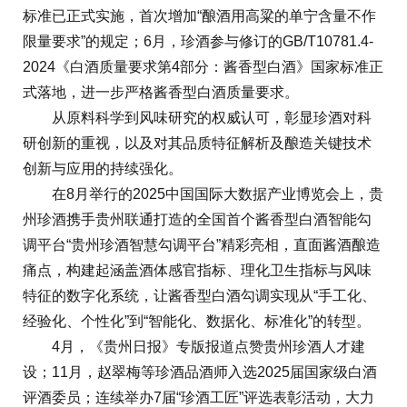
标准已正式实施，首次增加“酿酒用高粱的单宁含量不作
限量要求”的规定；6月，珍酒参与修订的GB/T10781.4-
2024《白酒质量要求第4部分：酱香型白酒》国家标准正
式落地，进一步严格酱香型白酒质量要求。
从原料科学到风味研究的权威认可，彰显珍酒对科
研创新的重视，以及对其品质特征解析及酿造关键技术
创新与应用的持续强化。
在8月举行的2025中国国际大数据产业博览会上，贵
州珍酒携手贵州联通打造的全国首个酱香型白酒智能勾
调平台“贵州珍酒智慧勾调平台”精彩亮相，直面酱酒酿造
痛点，构建起涵盖酒体感官指标、理化卫生指标与风味
特征的数字化系统，让酱香型白酒勾调实现从“手工化、
经验化、个性化”到“智能化、数据化、标准化”的转型。
4月，《贵州日报》专版报道点赞贵州珍酒人才建
设；11月，赵翠梅等珍酒品酒师入选2025届国家级白酒
评酒委员；连续举办7届“珍酒工匠”评选表彰活动，大力