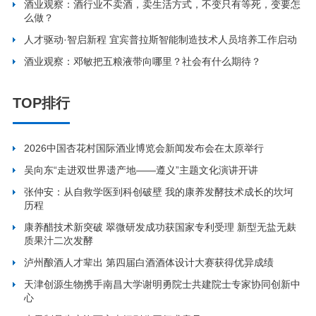
酒业观察：酒行业不卖酒，卖生活方式，不变只有等死，变要怎
么做？
人才驱动·智启新程 宜宾普拉斯智能制造技术人员培养工作启动
酒业观察：邓敏把五粮液带向哪里？社会有什么期待？
TOP排行
2026中国杏花村国际酒业博览会新闻发布会在太原举行
吴向东“走进双世界遗产地——遵义”主题文化演讲开讲
张仲安：从自救学医到科创破壁 我的康养发酵技术成长的坎坷
历程
康养醋技术新突破 翠微研发成功获国家专利受理 新型无盐无麸
质果汁二次发酵
泸州酿酒人才辈出 第四届白酒酒体设计大赛获得优异成绩
天津创源生物携手南昌大学谢明勇院士共建院士专家协同创新中
心