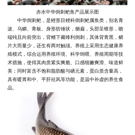
赤水中华倒刺鲃鱼产品展示图
中华倒刺鲃，是鲤形目鲤科倒刺鲃属鱼类，别名青
波、乌鳞、青板。身形纺锤状，侧扁，头部呈锥形，吻
端钝且向前突出，背鳍下藏锋利倒刺，其体背青黑，鳞
片大而量少，还生有两对触须。养殖上采用生态健康养
殖模式，综合运用养殖环境、科学饲喂、养殖周期等技
术措施，使得其肉质紧实爽脆、口感细嫩爽滑、味道鲜
美；同时富含不饱和脂肪酸与硒元素，蛋白质含量高，
具有暖胃和中、平肝祛风等功能，是温中补虚的养生食
品。