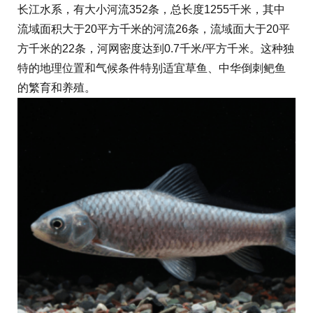
长江水系，有大小河流352条，总长度1255千米，其中
流域面积大于20平方千米的河流26条，流域面大于20平
方千米的22条，河网密度达到0.7千米/平方千米。这种独
特的地理位置和气候条件特别适宜草鱼、中华倒刺鲃鱼
的繁育和养殖。