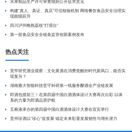
水果制品生产许可审查细则公开征求意见
构建“真人、真证、真店”可信核验机制 网络餐饮食品安全治理实
现能级跃升
四川泸州晚熟荔枝“打擂台”
第一批食品安全全链条监管创新案例发布
热点关注
宽窄研究酒业观察：文化黄酒在消费觉醒的时代新风口，能否实
现复兴？
湖南雅大智能科技坚守科研第一线服务酿酒全产业链发展
郎酒包揽前三！在第四届中国白酒酒体设计大赛再次出彩 以体
系的力量为郎酒品质护航
五粮液承办的第四届中国白酒酒体设计大赛在宜宾举行
贵州珍酒以“珍心”促发展 锚定未来彰显发展韧性与增长潜力