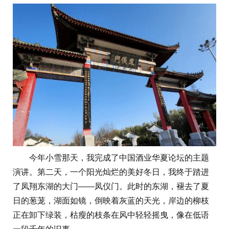
今年小雪那天，我完成了中国酒业华夏论坛的主题
演讲。第二天，一个阳光灿烂的美好冬日，我终于踏进
了凤翔东湖的大门——凤仪门。此时的东湖，褪去了夏
日的葱茏，湖面如镜，倒映着灰蓝的天光，岸边的柳枝
正在卸下绿装，枯瘦的枝条在风中轻轻摇曳，像在低语