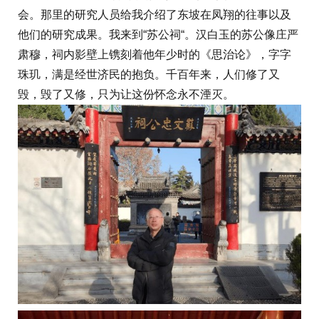
会。那里的研究人员给我介绍了东坡在凤翔的往事以及
他们的研究成果。我来到“苏公祠“。汉白玉的苏公像庄严
肃穆，祠内影壁上镌刻着他年少时的《思治论》，字字
珠玑，满是经世济民的抱负。千百年来，人们修了又
毁，毁了又修，只为让这份怀念永不湮灭。