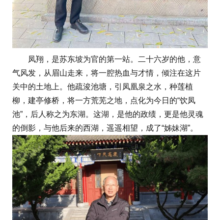
凤翔，是苏东坡为官的第一站。二十六岁的他，意
气风发，从眉山走来，将一腔热血与才情，倾注在这片
关中的土地上。他疏浚池塘，引凤凰泉之水，种莲植
柳，建亭修桥，将一方荒芜之地，点化为今日的“饮凤
池”，后人称之为东湖。这湖，是他的政绩，更是他灵魂
的倒影，与他后来的西湖，遥遥相望，成了“姊妹湖”。