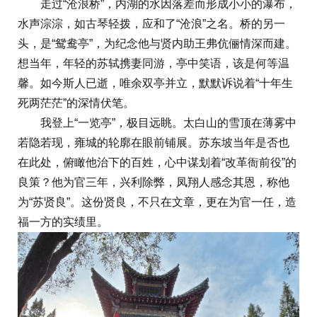
走过“沧浪桥”，内湖的水因落差而形成小小的瀑布，
水声淙淙，如古琴轻拨，应和了“沧浪”之名。桥的另一
头，是“鸳鸯亭”，为纪念他与贤内助王弗伉俪情深而建。
想当年，年轻的苏轼携妻同游，亭中笑语，该是何等温
馨。如今斯人已逝，唯余双亭并立，默默诉说着“十年生
死两茫茫”的深情伏笔。
我登上“一览亭”，极目远眺。太白山的雪顶在薄雾中
若隐若现，雍城的轮廓在眼前铺展。苏东坡当年是否也
在此处，俯瞰他治下的百姓，心中谋划着“改革衙前役”的
良策？他为官三年，兴利除弊，凤翔人感念其恩，称他
为“苏贤良”。这份贤良，不只在文章，更在为官一任，造
福一方的实绩里。