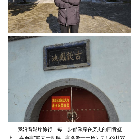
我沿着湖岸徐行，每一步都像踩在历史的回音壁
上。“喜雨亭”静立于湖畔，亭名源于一场久旱后的甘霖。