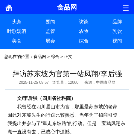
食品网
头条
要闻
访谈
品牌
叶歌观酒
监管
农牧
乳饮
美食
展会
综合
视闻
您现在的位置：
食品网
>
综合
> 正文
拜访苏东坡为官第一站凤翔/李后强
2025-11-25 09:57 浏览量：12060 来源：中国食品网
文/李后强（四川省社科院）
我曾经在四川眉山市为官，那里是苏东坡的老家，
因此对东坡先生的行踪比较熟悉。当年为了招商引资，
我提出并参与了“重走东坡路“的行动。但是，宝鸡凤翔东
湖一直没有去，已成心中遗憾。