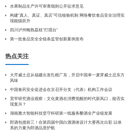
水果制品生产许可审查细则公开征求意见
构建“真人、真证、真店”可信核验机制 网络餐饮食品安全治理实
现能级跃升
四川泸州晚熟荔枝“打擂台”
第一批食品安全全链条监管创新案例发布
热点关注
大芹威士忌从福建出发扎根广东，开启中国单一麦芽威士忌东方
风味
中国食药安全促进会在京召开分支（代表）机构工作会议
宽窄研究酒业观察：文化黄酒在消费觉醒的时代新风口，能否实
现复兴？
湖南雅大智能科技坚守科研第一线服务酿酒全产业链发展
郎酒包揽前三！在第四届中国白酒酒体设计大赛再次出彩 以体
系的力量为郎酒品质护航