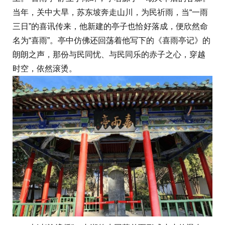
当年，关中大旱，苏东坡奔走山川，为民祈雨，当“一雨
三日”的喜讯传来，他新建的亭子也恰好落成，便欣然命
名为“喜雨”。亭中仿佛还回荡着他写下的《喜雨亭记》的
朗朗之声，那份与民同忧、与民同乐的赤子之心，穿越
时空，依然滚烫。