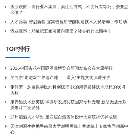
酒业观察：酒行业不卖酒，卖生活方式，不变只有等死，变要怎
么做？
人才驱动·智启新程 宜宾普拉斯智能制造技术人员培养工作启动
酒业观察：邓敏把五粮液带向哪里？社会有什么期待？
TOP排行
2026中国杏花村国际酒业博览会新闻发布会在太原举行
吴向东“走进双世界遗产地——遵义”主题文化演讲开讲
张仲安：从自救学医到科创破壁 我的康养发酵技术成长的坎坷
历程
康养醋技术新突破 翠微研发成功获国家专利受理 新型无盐无麸
质果汁二次发酵
泸州酿酒人才辈出 第四届白酒酒体设计大赛获得优异成绩
天津创源生物携手南昌大学谢明勇院士共建院士专家协同创新中
心