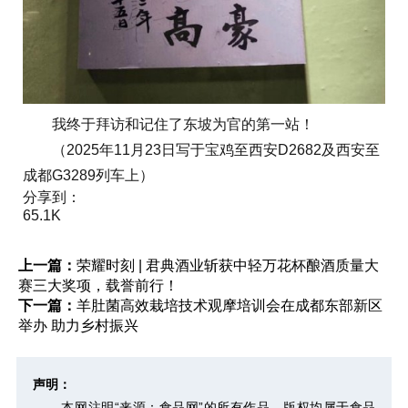
我终于拜访和记住了东坡为官的第一站！
（2025年11月23日写于宝鸡至西安D2682及西安至
成都G3289列车上）
分享到：
65.1K
上一篇：
荣耀时刻 | 君典酒业斩获中轻万花杯酿酒质量大
赛三大奖项，载誉前行！
下一篇：
羊肚菌高效栽培技术观摩培训会在成都东部新区
举办 助力乡村振兴
声明：
本网注明“来源：食品网”的所有作品，版权均属于食品