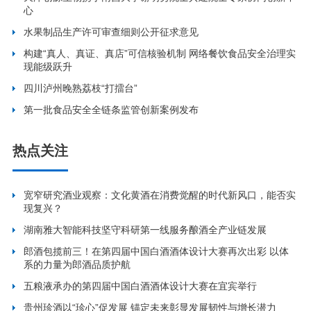
心
水果制品生产许可审查细则公开征求意见
构建“真人、真证、真店”可信核验机制 网络餐饮食品安全治理实
现能级跃升
四川泸州晚熟荔枝“打擂台”
第一批食品安全全链条监管创新案例发布
热点关注
宽窄研究酒业观察：文化黄酒在消费觉醒的时代新风口，能否实
现复兴？
湖南雅大智能科技坚守科研第一线服务酿酒全产业链发展
郎酒包揽前三！在第四届中国白酒酒体设计大赛再次出彩 以体
系的力量为郎酒品质护航
五粮液承办的第四届中国白酒酒体设计大赛在宜宾举行
贵州珍酒以“珍心”促发展 锚定未来彰显发展韧性与增长潜力