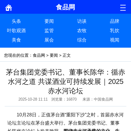
食品网
头条
要闻
访谈
品牌
叶歌观酒
监管
农牧
乳饮
美食
展会
综合
视闻
您现在的位置：
食品网
>
要闻
> 正文
茅台集团党委书记、董事长陈华：循赤
水河之道 共谋酒业可持续发展｜2025
赤水河论坛
2025-10-28 11:11 浏览量：16870 来源：中国食品网
10月28日，正值茅台酒“重阳下沙”之时，首届赤水河
论坛主论坛在茅台盛大举行。茅台集团党委书记、董事