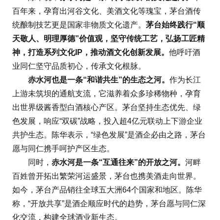
百年来，孕育出河谷文化、美酒文化等瑰宝，茅台酒传
统酿制技艺更是国家非物质文化遗产。
茅台始终践行“顺
天敬人、明理厚德”价值观，坚守传统工艺，弘扬工匠精
神，打造系列文化IP，推动酒文化创新发展。
他呼吁酒
业同仁坚守品质初心，传承文化根脉。
赤水河也是一条“和谐共生”的生态之河。
作为长江
上游未筑坝的通航支流，它滋养着众多珍稀物种，孕育
出世界级酱香型白酒核心产区。茅台坚持生态优先、绿
色发展，响应“双碳”战略，投入超4亿元联动上下游企业
共护生态。陈华表示，“绿色发展”是酒企必由之路，茅台
愿与同仁携手呵护产区生态。
同时，
赤水河是一条“互通往来”的开放之河。
河畔
百姓曾开拓出繁荣河运盛景，茅台也携美酒走向世界。
如今，茅台产品销往全球五大洲64个国家和地区。陈华
称，“开放共享”是酒企顺应时代的趋势，茅台愿与同仁深
化交流，构建全球酒业新生态。