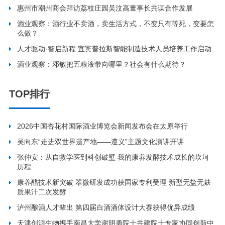
惠州市潮州商会拜访荔枝庄园吴汶高董事长共谋合作发展
酒业观察：酒行业不卖酒，卖生活方式，不变只有等死，变要怎
么做？
人才驱动·智启新程 宜宾普拉斯智能制造技术人员培养工作启动
酒业观察：邓敏把五粮液带向哪里？社会有什么期待？
TOP排行
2026中国杏花村国际酒业博览会新闻发布会在太原举行
吴向东“走进双世界遗产地——遵义”主题文化演讲开讲
张仲安：从自救学医到科创破壁 我的康养发酵技术成长的坎坷
历程
康养醋技术新突破 翠微研发成功获国家专利受理 新型无盐无麸
质果汁二次发酵
泸州酿酒人才辈出 第四届白酒酒体设计大赛获得优异成绩
天津创源生物携手南昌大学谢明勇院士共建院士专家协同创新中