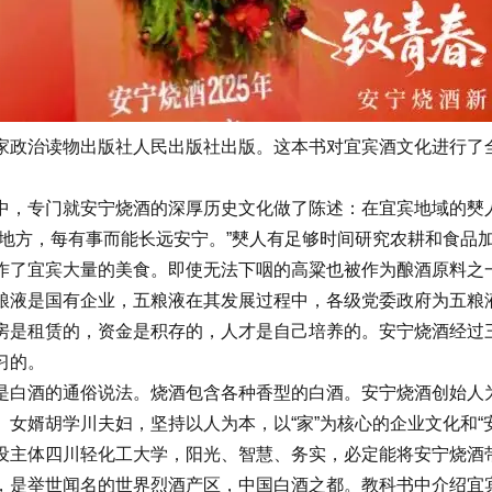
家政治读物出版社人民出版社出版。这本书对宜宾酒文化进行了
中，专门就安宁烧酒的深厚历史文化做了陈述：在宜宾地域的僰
远地方，每有事而能长远安宁。”僰人有足够时间研究农耕和食品
作了宜宾大量的美食。即使无法下咽的高粱也被作为酿酒原料之
粮液是国有企业，五粮液在其发展过程中，各级党委政府为五粮
房是租赁的，资金是积存的，人才是自己培养的。安宁烧酒经过
习的。
是白酒的通俗说法。烧酒包含各种香型的白酒。安宁烧酒创始人
女婿胡学川夫妇，坚持以人为本，以“家”为核心的企业文化和“
设主体四川轻化工大学，阳光、智慧、务实，必定能将安宁烧酒
，是举世闻名的世界烈酒产区，中国白酒之都。教科书中介绍宜