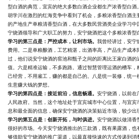
型白酒的典范，宜宾的绝大多数白酒企业都生产浓香型白酒
胡学川在激烈的红海竞争中看到了机会，多粮浓香型白酒主
的产地生产单粮清香型白酒，在大多数民营酒类企业学习中
宁烧酒领导和广大职工的努力，安宁烧酒把这个多粮浓香型
学习的第三点是：严控成本，让利市场。
我曾经讲过，安宁
费用。二是单粮酿酒，工艺精湛，出酒率高，产品生产成本
过，他们说安宁烧酒的窖池和甑子之间的距离比王家白酒的
值。六是精准运输，不多跑路。通过智慧管理运酒的槽车，
己经营，不用雇工，赚的都是自己的。八是统一装修，统一
生意赚大钱的梦想。
学习的第四点是：接近前沿，信息畅通。
安宁烧酒，以前在
人民政府。当然，这个地址处于宜宾城市中心位置，与宜宾
息和最全面的信息，确保安宁烧酒的决策贴近市场，较少出
学习的第五点是：创新开拓，与时俱进。
安宁烧酒以做清香
很好的市场。今天安宁烧酒推出的三款酒，既有果露酒，也有
够借助安宁烧酒的推广渠道，以最直接快速的方式传递到消