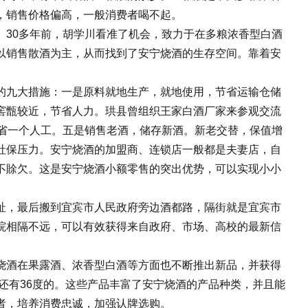
，销售价格偏高，一般消费者喝不起。
30多年前，胡学川看准了机会，致力于在多粮浓香型白酒
以销售散酒为主，从而找到了安宁烧酒的生存空间。靠着安
的九大措施：一是原料就地生产，就地使用，节省运输仓储
窖甑较近，节省人力。珙县曾组织王家白酒厂家来参观交流
省一个人工。五是销售老酒，储存新酒。新老交替，保值增
社保压力。安宁烧酒的加盟商、连锁店一般都是夫妻店，自
不賖欠。这是安宁烧酒小额零售的突出优势，可以实现小小
址，最后搬到宜宾市人民政府旁边酒都路，隔街就是宜宾市
院相隔不远，可以有效获得来自政府、市场、高校的最新信
烧酒在果露酒、浓香型白酒等方面也不断推出新品，并获得
还有36度的。这些产品丰富了安宁烧酒的产品种类，并且能
者，培养消费忠诚，加强认牌选购。