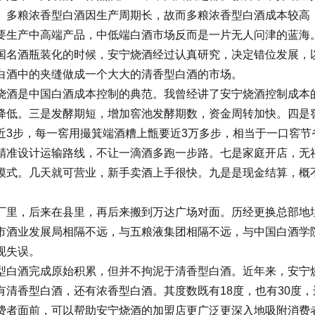
。多粮浓香型白酒因生产周期长，故而多粮浓香型白酒成本较高
要生产中高端产品，中低端白酒市场反而是一片无人问津的蓝海。
国名酒瓶装化的时候，安宁烧酒经过认真研究，决定错位发展，
白酒中的夹缝做成一个大大的清香型白酒的市场。
烧酒是中国白酒成本控制的典范。我曾经讲了安宁烧酒控制成本
降低。三是发酵期短，增加窖池发酵期数，资金周转加快。四是
近3步，每一窖用撮箕端酒糟上甑要近3万多步，相当于一口窖节
精准设计运输路线，不让一滴酒多跑一步路。七是家庭开店，无
模式。几天就可营业，新手卖酒上手很快。九是是现金结算，概
厂里，后来在县里，再后来搬到万达广场对面。历经更换总部地
市酒业发展局相隔不远，与五粮液集团相隔不远，与中国白酒学
现失误。
型白酒完成原始积累，但并不拘泥于清香型白酒。近年来，安宁
清香型白酒，还有浓香型白酒。其度数既有18度，也有30度，
费者面前，可以帮助安宁烧酒的加盟店更广泛更深入地吸附消费