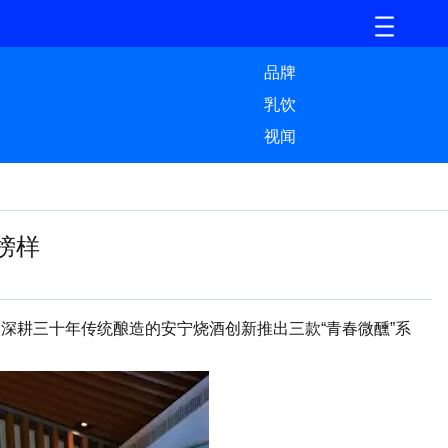
品牌
乳饮
视闻
榜样
深耕三十年传统酿造的安宁烧酒创新推出三款“青春微醺”系