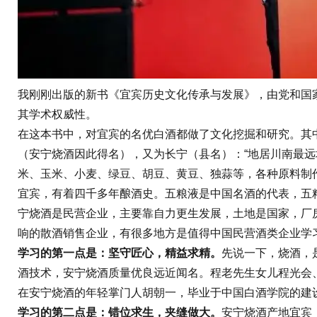
我刚刚出版的新书《宜宾历史文化传承与发展》，由党和国
其学术权威性。
在这本书中，对宜宾的名优白酒都做了文化挖掘和研究。其
（安宁烧酒因此得名），又为长宁（县名）：“地居川南最
米、玉米、小麦、绿豆、胡豆、黄豆、独蒜等，各种原料制
宜宾，有着四千多年酿酒史。五粮液是中国名酒的代表，五
宁烧酒是民营企业，主要靠自力更生发展，土地是国家，厂
响的散酒销售企业，有很多地方是值得中国民营酒类企业学
学习的第一点是：坚守匠心，精益求精。
先说一下，烧酒，
酒技术，安宁烧酒质量优良远近闻名。程老先生女儿程光会、
在安宁烧酒的年轻掌门人胡朝一，毕业于中国白酒学院的建
学习的第二点是：错位求生，夹缝做大。
安宁烧酒产地宜宾