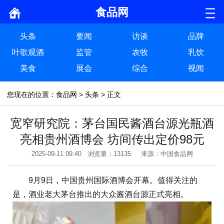
食品网
头条
要闻
访谈
品牌
叶歌观酒
监管
农牧
乳饮
美食
展会
综合
视闻
您现在的位置：
食品网
>
头条
> 正文
宽窄研究院：茅台国民酱酒台源光瓶酒
亮相贵州酒博会 坊间传出定价98元
2025-09-11 09:40 浏览量：13135 来源：中国食品网
9月9日，中国贵州国际酒博会开幕。值得关注的
是，酒业老大茅台推出的大众酱酒台源正式亮相。