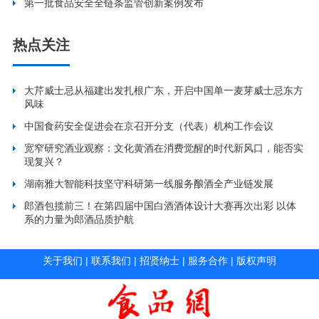
第一批食品安全全链条监管创新案例发布
热点关注
大芹威士忌从福建出发扎根广东，开启中国单一麦芽威士忌东方
风味
中国食药安全促进会在京召开分支（代表）机构工作会议
宽窄研究酒业观察：文化黄酒在消费觉醒的时代新风口，能否实
现复兴？
湖南雅大智能科技坚守科研第一线服务酿酒全产业链发展
郎酒包揽前三！在第四届中国白酒酒体设计大赛再次出彩 以体
系的力量为郎酒品质护航
关于我们
|
联系我们
|
招贤纳士
|
服务合作
|
版权声明