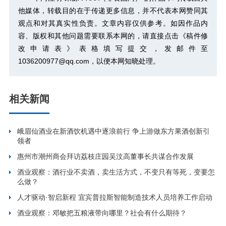
他媒体，转载目的在于传递更多信息，并不代表本网赞同其
观点和对其真实性负责。文章内容仅供参考。如因作品内
容、版权和其他问题需要联系本网的，请直接点击
《稿件修
改申请表》
表格填写提交，发邮件至
1036200977@qq.com，以便本网知晓处理。
相关新闻
峨眉仙酒业在新酒饮机遇中逐浪前行 争上游做东方果酒创新引
领者
惠州市潮州商会拜访荔枝庄园吴汶高董事长共谋合作发展
酒业观察：酒行业不卖酒，卖生活方式，不变只有等死，变要怎
么做？
人才驱动·智启新程 宜宾普拉斯智能制造技术人员培养工作启动
酒业观察：邓敏把五粮液带向哪里？社会有什么期待？