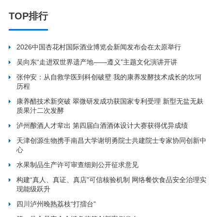
TOP排行
2026中国杏花村国际酒业博览会新闻发布会在太原举行
吴向东“走进双世界遗产地——遵义”主题文化演讲开讲
张仲安：从自救学医到科创破壁 我的康养发酵技术成长的坎坷
历程
康养醋技术新突破 翠微研发成功获国家专利受理 新型无盐无麸
质果汁二次发酵
泸州酿酒人才辈出 第四届白酒酒体设计大赛获得优异成绩
天津创源生物携手南昌大学谢明勇院士共建院士专家协同创新中
心
水果制品生产许可审查细则公开征求意见
构建“真人、真证、真店”可信核验机制 网络餐饮食品安全治理实
现能级跃升
四川泸州晚熟荔枝“打擂台”