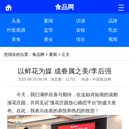
食品网
头条
要闻
访谈
品牌
叶歌观酒
监管
农牧
乳饮
美食
展会
综合
视闻
您现在的位置：
食品网
>
要闻
> 正文
以鲜花为媒 成眷属之美/李后强
2025-08-25 09:34 浏览量：11751 来源：中国食品网
今天，我们满怀欣喜与期待，在这如诗如画的成都
漫花庄园，共同见证“漫花庄园放心婚恋平台”的盛大发
布。在此，我表示由衷的喜悦和热烈的祝贺！