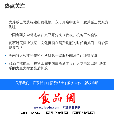
热点关注
大芹威士忌从福建出发扎根广东，开启中国单一麦芽威士忌东方
风味
中国食药安全促进会在京召开分支（代表）机构工作会议
宽窄研究酒业观察：文化黄酒在消费觉醒的时代新风口，能否实
现复兴？
湖南雅大智能科技坚守科研第一线服务酿酒全产业链发展
郎酒包揽前三！在第四届中国白酒酒体设计大赛再次出彩 以体
系的力量为郎酒品质护航
关于我们
|
联系我们
|
招贤纳士
|
服务合作
|
版权声明