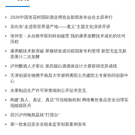
2026中国杏花村国际酒业博览会新闻发布会在太原举行
吴向东“走进双世界遗产地——遵义”主题文化演讲开讲
张仲安：从自救学医到科创破壁 我的康养发酵技术成长的坎坷
历程
康养醋技术新突破 翠微研发成功获国家专利受理 新型无盐无麸
质果汁二次发酵
泸州酿酒人才辈出 第四届白酒酒体设计大赛获得优异成绩
天津创源生物携手南昌大学谢明勇院士共建院士专家协同创新中
心
水果制品生产许可审查细则公开征求意见
构建“真人、真证、真店”可信核验机制 网络餐饮食品安全治理实
现能级跃升
四川泸州晚熟荔枝“打擂台”
第一批食品安全全链条监管创新案例发布