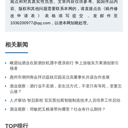
观点和对其真实性负责。文章内容仅供参考。如因作品内
容、版权和其他问题需要联系本网的，请直接点击
《稿件修
改申请表》
表格填写提交，发邮件至
1036200977@qq.com，以便本网知晓处理。
相关新闻
峨眉仙酒业在新酒饮机遇中逐浪前行 争上游做东方果酒创新引
领者
惠州市潮州商会拜访荔枝庄园吴汶高董事长共谋合作发展
酒业观察：酒行业不卖酒，卖生活方式，不变只有等死，变要怎
么做？
人才驱动·智启新程 宜宾普拉斯智能制造技术人员培养工作启动
酒业观察：邓敏把五粮液带向哪里？社会有什么期待？
TOP排行