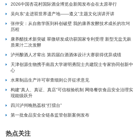
2026中国杏花村国际酒业博览会新闻发布会在太原举行
吴向东“走进双世界遗产地——遵义”主题文化演讲开讲
张仲安：从自救学医到科创破壁 我的康养发酵技术成长的坎坷
历程
康养醋技术新突破 翠微研发成功获国家专利受理 新型无盐无麸
质果汁二次发酵
泸州酿酒人才辈出 第四届白酒酒体设计大赛获得优异成绩
天津创源生物携手南昌大学谢明勇院士共建院士专家协同创新中
心
水果制品生产许可审查细则公开征求意见
构建“真人、真证、真店”可信核验机制 网络餐饮食品安全治理实
现能级跃升
四川泸州晚熟荔枝“打擂台”
第一批食品安全全链条监管创新案例发布
热点关注