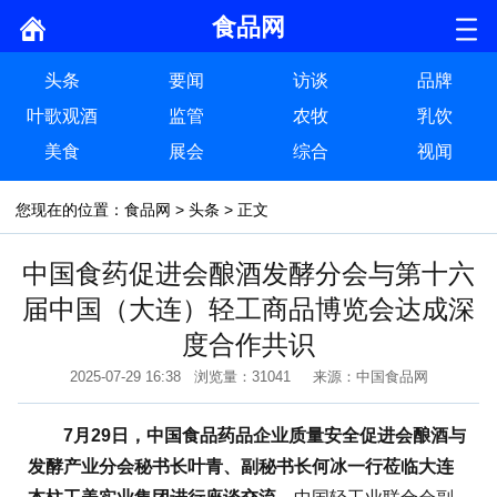
食品网
头条
要闻
访谈
品牌
叶歌观酒
监管
农牧
乳饮
美食
展会
综合
视闻
您现在的位置：
食品网
>
头条
> 正文
中国食药促进会酿酒发酵分会与第十六
届中国（大连）轻工商品博览会达成深
度合作共识
2025-07-29 16:38 浏览量：31041 来源：中国食品网
7月29日，中国食品药品企业质量安全促进会酿酒与
发酵产业分会秘书长叶青、副秘书长何冰一行莅临大连