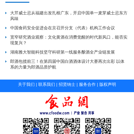
大芹威士忌从福建出发扎根广东，开启中国单一麦芽威士忌东方
风味
中国食药安全促进会在京召开分支（代表）机构工作会议
宽窄研究酒业观察：文化黄酒在消费觉醒的时代新风口，能否实
现复兴？
湖南雅大智能科技坚守科研第一线服务酿酒全产业链发展
郎酒包揽前三！在第四届中国白酒酒体设计大赛再次出彩 以体
系的力量为郎酒品质护航
关于我们
|
联系我们
|
招贤纳士
|
服务合作
|
版权声明