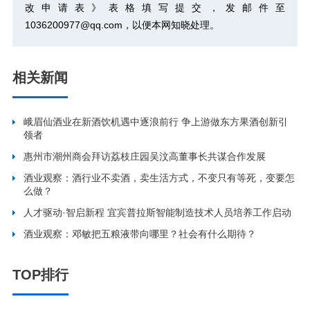
改申请表》
表格填写提交，发邮件至
1036200977@qq.com，以便本网知晓处理。
相关新闻
峨眉仙酒业在新酒饮机遇中逐浪前行 争上游做东方果酒创新引
领者
惠州市潮州商会拜访荔枝庄园吴汶高董事长共谋合作发展
酒业观察：酒行业不卖酒，卖生活方式，不变只有等死，变要怎
么做？
人才驱动·智启新程 宜宾普拉斯智能制造技术人员培养工作启动
酒业观察：邓敏把五粮液带向哪里？社会有什么期待？
TOP排行