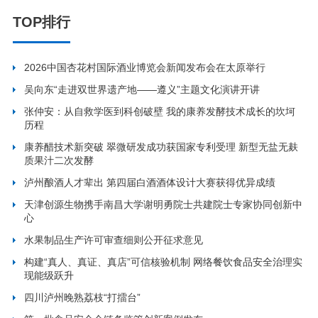
TOP排行
2026中国杏花村国际酒业博览会新闻发布会在太原举行
吴向东“走进双世界遗产地——遵义”主题文化演讲开讲
张仲安：从自救学医到科创破壁 我的康养发酵技术成长的坎坷
历程
康养醋技术新突破 翠微研发成功获国家专利受理 新型无盐无麸
质果汁二次发酵
泸州酿酒人才辈出 第四届白酒酒体设计大赛获得优异成绩
天津创源生物携手南昌大学谢明勇院士共建院士专家协同创新中
心
水果制品生产许可审查细则公开征求意见
构建“真人、真证、真店”可信核验机制 网络餐饮食品安全治理实
现能级跃升
四川泸州晚熟荔枝“打擂台”