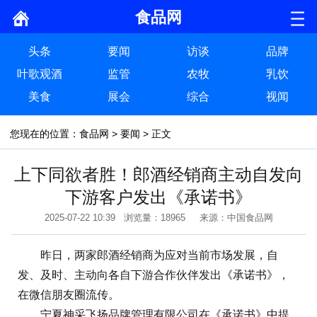
食品网
头条
要闻
访谈
品牌
叶歌观酒
监管
农牧
乳饮
美食
展会
综合
视闻
您现在的位置：
食品网
>
要闻
> 正文
上下同欲者胜！郎酒经销商主动自发向
下游客户发出《承诺书》
2025-07-22 10:39 浏览量：18965 来源：中国食品网
昨日，两家郎酒经销商为应对当前市场发展，自
发、及时、主动向各自下游合作伙伴发出《承诺书》，
在微信朋友圈流传。
宁夏神采飞扬品牌管理有限公司在《承诺书》中提