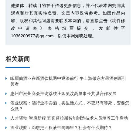
他媒体，转载目的在于传递更多信息，并不代表本网赞同其
观点和对其真实性负责。文章内容仅供参考。如因作品内
容、版权和其他问题需要联系本网的，请直接点击
《稿件修
改申请表》
表格填写提交，发邮件至
1036200977@qq.com，以便本网知晓处理。
相关新闻
峨眉仙酒业在新酒饮机遇中逐浪前行 争上游做东方果酒创新引
领者
惠州市潮州商会拜访荔枝庄园吴汶高董事长共谋合作发展
酒业观察：酒行业不卖酒，卖生活方式，不变只有等死，变要怎
么做？
人才驱动·智启新程 宜宾普拉斯智能制造技术人员培养工作启动
酒业观察：邓敏把五粮液带向哪里？社会有什么期待？