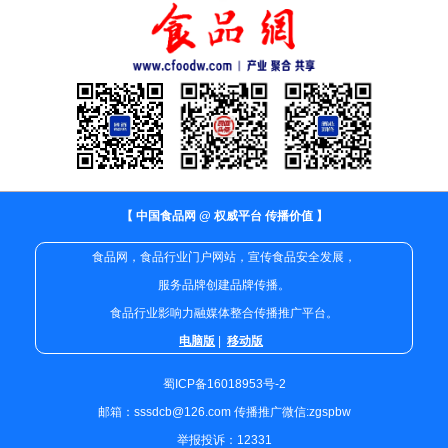
【 中国食品网 @ 权威平台 传播价值 】
食品网，食品行业门户网站，宣传食品安全发展，
服务品牌创建品牌传播。
食品行业影响力融媒体整合传播推广平台。
电脑版
|
移动版
蜀ICP备16018953号-2
邮箱：sssdcb@126.com 传播推广微信:zgspbw
举报投诉：12331