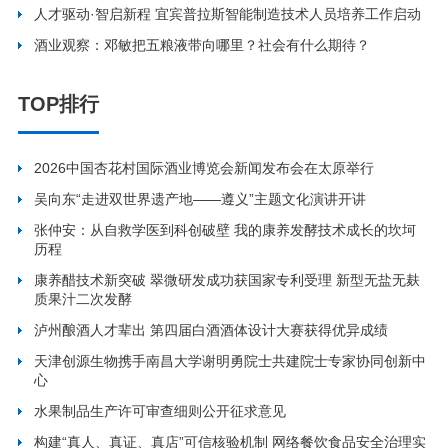
人才驱动·智启新程 宜宾普拉斯智能制造技术人员培养工作启动
酒业观察：邓敏把五粮液带向哪里？社会有什么期待？
TOP排行
2026中国杏花村国际酒业博览会新闻发布会在太原举行
吴向东“走进双世界遗产地——遵义”主题文化演讲开讲
张仲安：从自救学医到科创破壁 我的康养发酵技术成长的坎坷
历程
康养醋技术新突破 翠微研发成功获国家专利受理 新型无盐无麸
质果汁二次发酵
泸州酿酒人才辈出 第四届白酒酒体设计大赛获得优异成绩
天津创源生物携手南昌大学谢明勇院士共建院士专家协同创新中
心
水果制品生产许可审查细则公开征求意见
构建“真人、真证、真店”可信核验机制 网络餐饮食品安全治理实