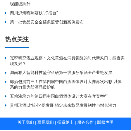
现能级跃升
四川泸州晚熟荔枝“打擂台”
第一批食品安全全链条监管创新案例发布
热点关注
宽窄研究酒业观察：文化黄酒在消费觉醒的时代新风口，能否实
现复兴？
湖南雅大智能科技坚守科研第一线服务酿酒全产业链发展
郎酒包揽前三！在第四届中国白酒酒体设计大赛再次出彩 以体
系的力量为郎酒品质护航
五粮液承办的第四届中国白酒酒体设计大赛在宜宾举行
贵州珍酒以“珍心”促发展 锚定未来彰显发展韧性与增长潜力
关于我们
|
联系我们
|
招贤纳士
|
服务合作
|
版权声明