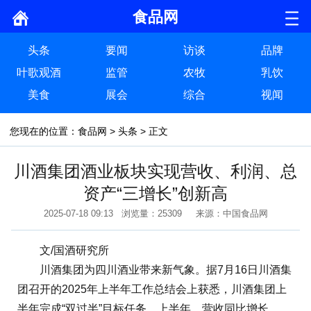
食品网
头条
要闻
访谈
品牌
叶歌观酒
监管
农牧
乳饮
美食
展会
综合
视闻
您现在的位置：
食品网
>
头条
> 正文
川酒集团酒业板块实现营收、利润、总
资产“三增长”创新高
2025-07-18 09:13 浏览量：25309 来源：中国食品网
文/国酒研究所
川酒集团为四川酒业带来新气象。据7月16日川酒集
团召开的2025年上半年工作总结会上获悉，川酒集团上
半年完成“双过半”目标任务。上半年，营收同比增长