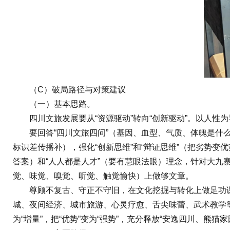
（C）破局路径与对策建议
（一）基本思路。
四川文旅发展要从“资源驱动”转向“创新驱动”。以人性为导
要回答“四川文旅四问”（基因、血型、气质、体魄是什么？
标识差传播补），强化“创新思维”和“辩证思维”（把劣势变
答案）和“人人都是人才”（要有慧眼法眼）理念，针对大九
觉、味觉、嗅觉、听觉、触觉愉快）上做够文章。
尊顾不复古、守正不守旧，在文化挖掘与转化上做足功课。着力
城、夜间经济、城市旅游、心灵疗愈、舌尖味蕾、武术教学等方面大
为“增量”，把“优势”变为“强势”，充分释放“安逸四川、熊猫家