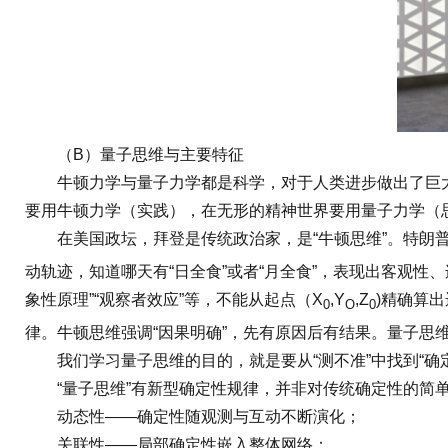
（B）量子思维与主要特征
牛顿力学与量子力学都是科学，对于人类进步做出了巨大贡
要用牛顿力学（实践），在无形的精神世界要用量子力学（思
在美国政坛，拜登是传统政治家，是“牛顿思维”。特朗普是
动轨迹，知道哪天有“日全食”或者“月全食”，表现出客观性
象性原理”“观察者效应”等，不能从起点（X
,Y
,Z
)精确算
0
O
0
律。牛顿思维强调“因果明确”，先有原因后有结果。量子思维
我们学习量子思维的目的，就是要从“测不准”中找到“确
“量子思维”有新型确定性规律，并非对传统确定性的简单
动态性——确定性随观测与互动不断演化；
关联性——局部确定性嵌入整体网络；