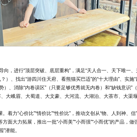
向，进行“顶层突破、底层重构”，满足“天人合一、天下唯一、天
）、找出“游四川住天府、看熊猫买巴适”的“十大理由”、实施
优势）、消除“内卷误区”（只要足够优秀就无内卷）和“缺钱意识”
寨、大峨眉、大蜀道、大文豪、大河流、大湖泊、大茶市、大渠堰
“心价比”“情价比”“性价比”，推动文创从“物、人到神、信
力拓展，推出一批“小而美”“小而强”“小而优”的产品，做强做长文
园”潜能。