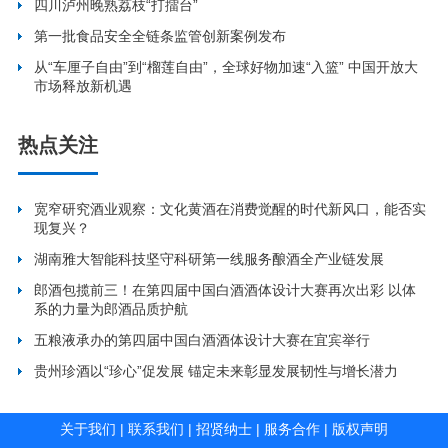
四川泸州晚熟荔枝“打擂台”
第一批食品安全全链条监管创新案例发布
从“车厘子自由”到“榴莲自由”，全球好物加速“入篮” 中国开放大
市场释放新机遇
热点关注
宽窄研究酒业观察：文化黄酒在消费觉醒的时代新风口，能否实
现复兴？
湖南雅大智能科技坚守科研第一线服务酿酒全产业链发展
郎酒包揽前三！在第四届中国白酒酒体设计大赛再次出彩 以体
系的力量为郎酒品质护航
五粮液承办的第四届中国白酒酒体设计大赛在宜宾举行
贵州珍酒以“珍心”促发展 锚定未来彰显发展韧性与增长潜力
关于我们
|
联系我们
|
招贤纳士
|
服务合作
|
版权声明