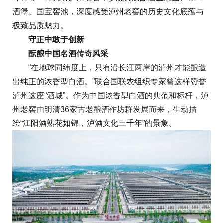
酒堡、国宝窖池，深度感受泸州老窖的历史文化底蕴与
极致品质魅力。
守正
中敢于
创新
酝酿
中国
名酒
传奇
风
采
“在地球同纬度上，只有沿长江两岸的泸州才能酿造
出纯正的浓香型白酒。”联合国联农组织专家曾这样赞誉
泸州这座“酒城”。作为中国浓香型白酒的典范和标杆，泸
州老窖由明清36家古老酿酒作坊群发展而来，生动描
绘“江阳酒熟花如锦，泸酒文化三千年”的景象。