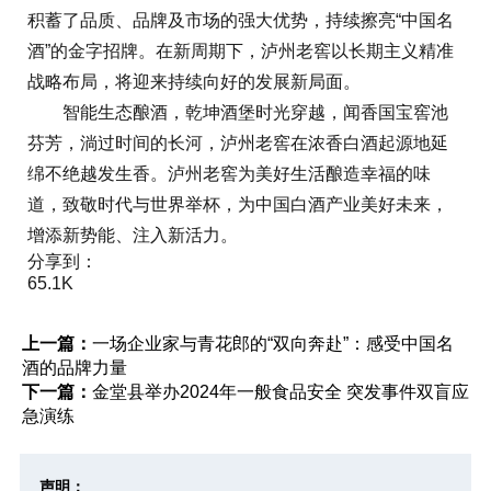
积蓄了品质、品牌及市场的强大优势，持续擦亮“中国名
酒”的金字招牌。在新周期下，泸州老窖以长期主义精准
战略布局，将迎来持续向好的发展新局面。
智能生态酿酒，乾坤酒堡时光穿越，闻香国宝窖池
芬芳，淌过时间的长河，泸州老窖在浓香白酒起源地延
绵不绝越发生香。泸州老窖为美好生活酿造幸福的味
道，致敬时代与世界举杯，为中国白酒产业美好未来，
增添新势能、注入新活力。
分享到：
65.1K
上一篇：
一场企业家与青花郎的“双向奔赴”：感受中国名
酒的品牌力量
下一篇：
金堂县举办2024年一般食品安全 突发事件双盲应
急演练
声明：