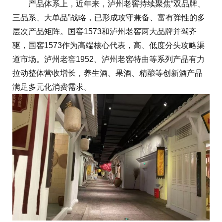
产品体系上，近年来，泸州老窖持续聚焦“双品牌、
三品系、大单品”战略，已形成攻守兼备、富有弹性的多
层次产品矩阵。国窖1573和泸州老窖两大品牌并驾齐
驱，国窖1573作为高端核心代表，高、低度分头攻略渠
道市场。泸州老窖1952、泸州老窖特曲等系列产品有力
拉动整体营收增长，养生酒、果酒、精酿等创新酒产品
满足多元化消费需求。