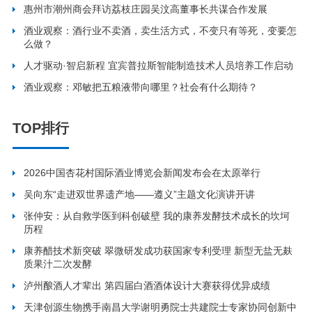
惠州市潮州商会拜访荔枝庄园吴汶高董事长共谋合作发展
酒业观察：酒行业不卖酒，卖生活方式，不变只有等死，变要怎
么做？
人才驱动·智启新程 宜宾普拉斯智能制造技术人员培养工作启动
酒业观察：邓敏把五粮液带向哪里？社会有什么期待？
TOP排行
2026中国杏花村国际酒业博览会新闻发布会在太原举行
吴向东“走进双世界遗产地——遵义”主题文化演讲开讲
张仲安：从自救学医到科创破壁 我的康养发酵技术成长的坎坷
历程
康养醋技术新突破 翠微研发成功获国家专利受理 新型无盐无麸
质果汁二次发酵
泸州酿酒人才辈出 第四届白酒酒体设计大赛获得优异成绩
天津创源生物携手南昌大学谢明勇院士共建院士专家协同创新中