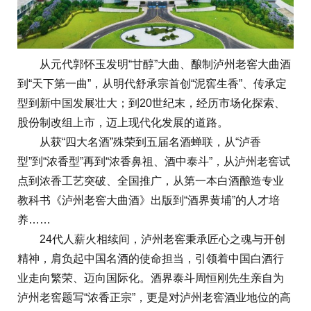
从元代郭怀玉发明“甘醇”大曲、酿制泸州老窖大曲酒
到“天下第一曲”，从明代舒承宗首创“泥窖生香”、传承定
型到新中国发展壮大；到20世纪末，经历市场化探索、
股份制改组上市，迈上现代化发展的道路。
从获“四大名酒”殊荣到五届名酒蝉联，从“泸香
型”到“浓香型”再到“浓香鼻祖、酒中泰斗”，从泸州老窖试
点到浓香工艺突破、全国推广，从第一本白酒酿造专业
教科书《泸州老窖大曲酒》出版到“酒界黄埔”的人才培
养……
24代人薪火相续间，泸州老窖秉承匠心之魂与开创
精神，肩负起中国名酒的使命担当，引领着中国白酒行
业走向繁荣、迈向国际化。酒界泰斗周恒刚先生亲自为
泸州老窖题写“浓香正宗”，更是对泸州老窖酒业地位的高