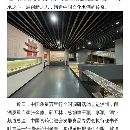
承之心、展创新之志，缔造中国文化名酒的传奇。
近日，中国质量万里行全国调研活动走进泸州，酿
酒质量专家张金修、郭五林，总编室王颖、李颖，酒业
频道总监、中国食药促进会发酵食品专委会执行秘书长
叶青等一行调研泸州老窖，参观黄舣酿酒生态园、乾坤