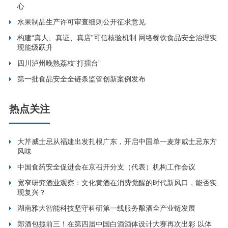
心
水果制品生产许可审查细则公开征求意见
构建“真人、真证、真店”可信核验机制 网络餐饮食品安全治理实
现能级跃升
四川泸州晚熟荔枝“打擂台”
第一批食品安全全链条监管创新案例发布
热点关注
大芹威士忌从福建出发扎根广东，开启中国单一麦芽威士忌东方
风味
中国食药安全促进会在京召开分支（代表）机构工作会议
宽窄研究酒业观察：文化黄酒在消费觉醒的时代新风口，能否实
现复兴？
湖南雅大智能科技坚守科研第一线服务酿酒全产业链发展
郎酒包揽前三！在第四届中国白酒酒体设计大赛再次出彩 以体