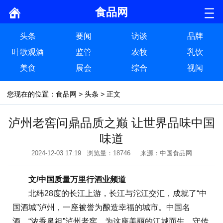
食品网
头条
要闻
访谈
品牌
叶歌观酒
监管
农牧
乳饮
美食
展会
综合
视闻
您现在的位置：
食品网
>
头条
> 正文
泸州老窖问鼎品质之巅 让世界品味中国
味道
2024-12-03 17:19 浏览量：18746 来源：中国食品网
文/中国质量万里行酒业频道
北纬28度的长江上游，长江与沱江交汇，成就了“中
国酒城”泸州，一座被誉为酿造幸福的城市。中国名
酒、“浓香鼻祖”泸州老窖，为这座美丽的江城而生，守传