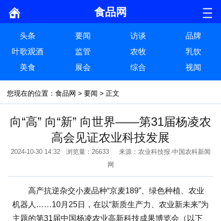
食品网
头条
要闻
访谈
品牌
叶歌观酒
监管
农牧
乳饮
美食
展会
综合
视闻
您现在的位置：
食品网
>
要闻
> 正文
向“高” 向“新” 向世界——第31届杨凌农
高会见证农业科技发展
2024-10-30 14:32 浏览量：26633 来源：农业科技报·中国农科新闻
网
高产抗逆杂交小麦品种“京麦189”、绿色种植、农业
机器人……10月25日，在以“新质生产力、农业新未来”为
主题的第31届中国杨凌农业高新科技成果博览会（以下