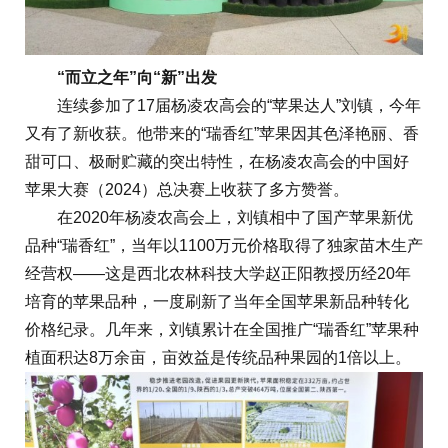
“而立之年”向“新”出发
连续参加了17届杨凌农高会的“苹果达人”刘镇，今年
又有了新收获。他带来的“瑞香红”苹果因其色泽艳丽、香
甜可口、极耐贮藏的突出特性，在杨凌农高会的中国好
苹果大赛（2024）总决赛上收获了多方赞誉。
在2020年杨凌农高会上，刘镇相中了国产苹果新优
品种“瑞香红”，当年以1100万元价格取得了独家苗木生产
经营权——这是西北农林科技大学赵正阳教授历经20年
培育的苹果品种，一度刷新了当年全国苹果新品种转化
价格纪录。几年来，刘镇累计在全国推广“瑞香红”苹果种
植面积达8万余亩，亩效益是传统品种果园的1倍以上。