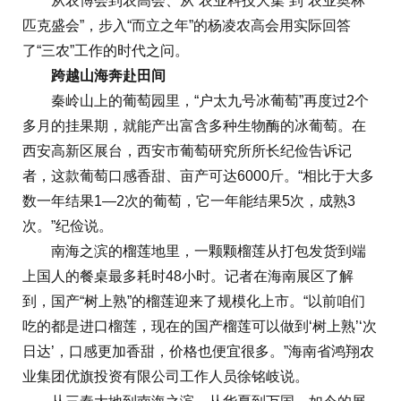
从农博会到农高会、从“农业科技大集”到“农业奥林
匹克盛会”，步入“而立之年”的杨凌农高会用实际回答
了“三农”工作的时代之问。
跨越山海奔赴田间
秦岭山上的葡萄园里，“户太九号冰葡萄”再度过2个
多月的挂果期，就能产出富含多种生物酶的冰葡萄。在
西安高新区展台，西安市葡萄研究所所长纪俭告诉记
者，这款葡萄口感香甜、亩产可达6000斤。“相比于大多
数一年结果1—2次的葡萄，它一年能结果5次，成熟3
次。”纪俭说。
南海之滨的榴莲地里，一颗颗榴莲从打包发货到端
上国人的餐桌最多耗时48小时。记者在海南展区了解
到，国产“树上熟”的榴莲迎来了规模化上市。“以前咱们
吃的都是进口榴莲，现在的国产榴莲可以做到‘树上熟’‘次
日达’，口感更加香甜，价格也便宜很多。”海南省鸿翔农
业集团优旗投资有限公司工作人员徐铭岐说。