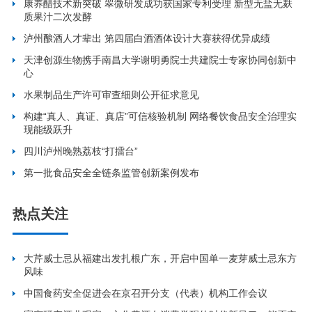
康养醋技术新突破 翠微研发成功获国家专利受理 新型无盐无麸
质果汁二次发酵
泸州酿酒人才辈出 第四届白酒酒体设计大赛获得优异成绩
天津创源生物携手南昌大学谢明勇院士共建院士专家协同创新中
心
水果制品生产许可审查细则公开征求意见
构建“真人、真证、真店”可信核验机制 网络餐饮食品安全治理实
现能级跃升
四川泸州晚熟荔枝“打擂台”
第一批食品安全全链条监管创新案例发布
热点关注
大芹威士忌从福建出发扎根广东，开启中国单一麦芽威士忌东方
风味
中国食药安全促进会在京召开分支（代表）机构工作会议