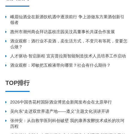
峨眉仙酒业在新酒饮机遇中逐浪前行 争上游做东方果酒创新引
领者
惠州市潮州商会拜访荔枝庄园吴汶高董事长共谋合作发展
酒业观察：酒行业不卖酒，卖生活方式，不变只有等死，变要怎
么做？
人才驱动·智启新程 宜宾普拉斯智能制造技术人员培养工作启动
酒业观察：邓敏把五粮液带向哪里？社会有什么期待？
TOP排行
2026中国杏花村国际酒业博览会新闻发布会在太原举行
吴向东“走进双世界遗产地——遵义”主题文化演讲开讲
张仲安：从自救学医到科创破壁 我的康养发酵技术成长的坎坷
历程