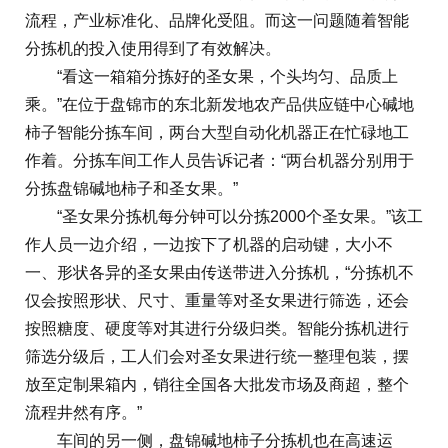
流程，产业标准化、品牌化受阻。而这一问题随着智能
分拣机的投入使用得到了有效解决。
“看这一箱箱分拣好的圣女果，个头均匀、品质上
乘。”在位于盘锦市的东北新发地农产品供应链中心碱地
柿子智能分拣车间，两台大型自动化机器正在忙碌地工
作着。分拣车间工作人员告诉记者：“两台机器分别用于
分拣盘锦碱地柿子和圣女果。”
“圣女果分拣机每分钟可以分拣2000个圣女果。”该工
作人员一边介绍，一边按下了机器的启动键，大小不
一、形状各异的圣女果由传送带进入分拣机，“分拣机不
仅会按照形状、尺寸、重量等对圣女果进行筛选，还会
按照糖度、硬度等对其进行分级归类。智能分拣机进行
筛选分级后，工人们会对圣女果进行统一整理包装，摆
放至定制果箱内，销往全国各大批发市场及商超，整个
流程井然有序。”
车间的另一侧，盘锦碱地柿子分拣机也在高速运