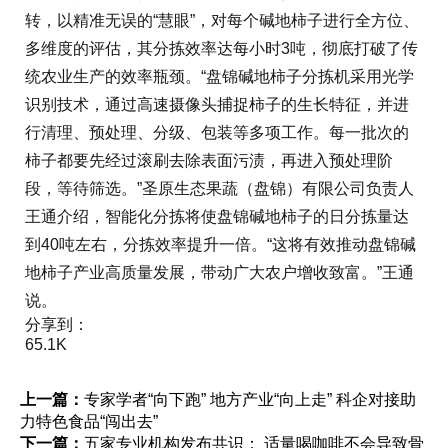
转，以精准无误的“慧眼”，对每个碱地柿子进行全方位、
多维度的评估，其分拣效率达每小时3吨，彻底打破了传
统农业生产的效率瓶颈。“盘锦碱地柿子分拣机采用光学
识别技术，通过高速摄像头捕捉柿子的生长特征，并进
行清理、预处理、分级、包装等多项工作。每一批次的
柿子都要先经过滚刷去除表面污渍，再进入预处理阶
段，等待筛选。”圣原生态果蔬（盘锦）有限公司负责人
王通介绍，智能化分拣将使盘锦碱地柿子的日分拣量达
到40吨左右，分拣效率提升一倍。“这将有效推动盘锦碱
地柿子产业高质量发展，带动广大农户增收致富。”王通
说。
分享到：
65.1K
上一篇：
专家学者“向下跑” 地方产业“向上走” 科企对接助
力特色食品“闯出去”
下一篇：
五家专业机构发布共识： 适量喝咖啡不会导致骨