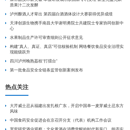
质果汁二次发酵
泸州酿酒人才辈出 第四届白酒酒体设计大赛获得优异成绩
天津创源生物携手南昌大学谢明勇院士共建院士专家协同创新中
心
水果制品生产许可审查细则公开征求意见
构建“真人、真证、真店”可信核验机制 网络餐饮食品安全治理实
现能级跃升
四川泸州晚熟荔枝“打擂台”
第一批食品安全全链条监管创新案例发布
热点关注
大芹威士忌从福建出发扎根广东，开启中国单一麦芽威士忌东方
风味
中国食药安全促进会在京召开分支（代表）机构工作会议
宽窄研究酒业观察：文化黄酒在消费觉醒的时代新风口，能否实