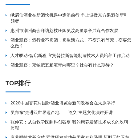
峨眉仙酒业在新酒饮机遇中逐浪前行 争上游做东方果酒创新引
领者
惠州市潮州商会拜访荔枝庄园吴汶高董事长共谋合作发展
酒业观察：酒行业不卖酒，卖生活方式，不变只有等死，变要怎
么做？
人才驱动·智启新程 宜宾普拉斯智能制造技术人员培养工作启动
酒业观察：邓敏把五粮液带向哪里？社会有什么期待？
TOP排行
2026中国杏花村国际酒业博览会新闻发布会在太原举行
吴向东“走进双世界遗产地——遵义”主题文化演讲开讲
张仲安：从自救学医到科创破壁 我的康养发酵技术成长的坎坷
历程
康养醋技术新突破 翠微研发成功获国家专利受理 新型无盐无麸