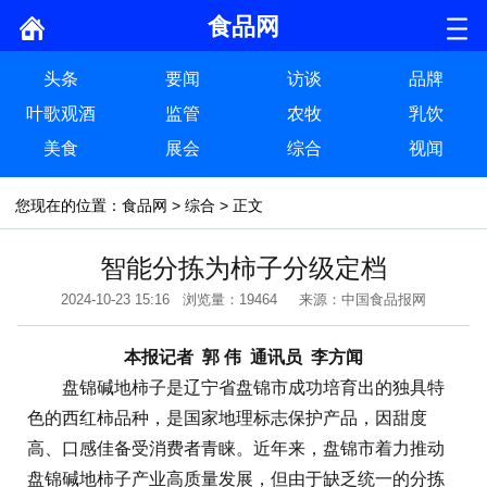
食品网
头条
要闻
访谈
品牌
叶歌观酒
监管
农牧
乳饮
美食
展会
综合
视闻
您现在的位置：
食品网
>
综合
> 正文
智能分拣为柿子分级定档
2024-10-23 15:16 浏览量：19464 来源：中国食品报网
本报记者 郭 伟 通讯员 李方闻
盘锦碱地柿子是辽宁省盘锦市成功培育出的独具特
色的西红柿品种，是国家地理标志保护产品，因甜度
高、口感佳备受消费者青睐。近年来，盘锦市着力推动
盘锦碱地柿子产业高质量发展，但由于缺乏统一的分拣