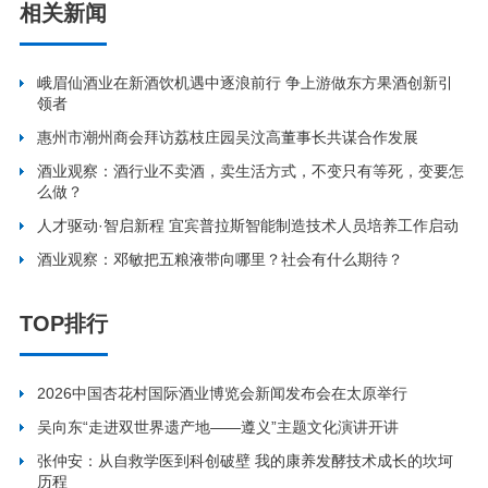
相关新闻
峨眉仙酒业在新酒饮机遇中逐浪前行 争上游做东方果酒创新引
领者
惠州市潮州商会拜访荔枝庄园吴汶高董事长共谋合作发展
酒业观察：酒行业不卖酒，卖生活方式，不变只有等死，变要怎
么做？
人才驱动·智启新程 宜宾普拉斯智能制造技术人员培养工作启动
酒业观察：邓敏把五粮液带向哪里？社会有什么期待？
TOP排行
2026中国杏花村国际酒业博览会新闻发布会在太原举行
吴向东“走进双世界遗产地——遵义”主题文化演讲开讲
张仲安：从自救学医到科创破壁 我的康养发酵技术成长的坎坷
历程