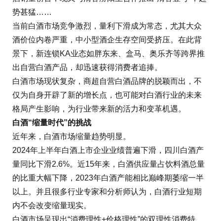
势甚猛……
当前白酒市场竞争激烈，量利下滑成为常态，尤其大众
酒价位内卷严重，中小型酒企生存空间受挤压。在此背
景下，新连锁KA业态如胖东来、盒马、奥乐齐等跨界推
出自营白酒产品，却迅速获得消费者追捧。
白酒市场现状复杂，商超自营白酒品牌的脱颖而出，不
仅为自身开辟了新的增长点，也可能对白酒行业的未来
格局产生影响，为行业带来新的活力和变革机遇。
白酒“缩量时代”的挑战
近年来，白酒市场缩量趋势明显。
2024年上半年白酒上市企业业绩普遍下滑，四川白酒产
量同比下滑2.6%。近15年来，白酒供应量占饮料酒总量
的比重大幅下降，2023年白酒产能相比巅峰期萎缩一半
以上。并且很多行业专家和分析师认为，白酒行业短期
内不会改变缩量现实。
白酒市场呈现出“消费理性+价格理性”的双理性消费特