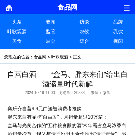
食品网
头条
要闻
访谈
品牌
叶歌观酒
监管
农牧
乳饮
美食
展会
综合
视闻
您现在的位置：
食品网
>
叶歌观酒
> 正文
自营白酒——“盒马、胖东来们”给出白
酒缩量时代新解
2024-10-16 11:00 浏览量：20883 来源：微酒
奥乐齐自营9.9元白酒被消费者抢购；
胖东来自有品牌“自由爱”，月销量超过10万箱；
盒马与光良合作的“五种粮食酿的酒”常年霸占盒马浓香白
酒销量榜首，现又与清香汾阳王合作推出“清香壹号”，起