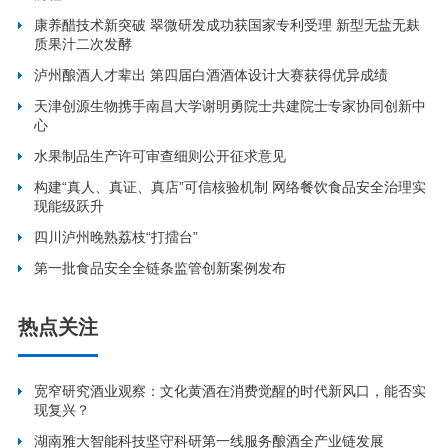
康养醋技术新突破 翠微研发成功获国家专利受理 新型无盐无麸
质果汁二次发酵
泸州酿酒人才辈出 第四届白酒酒体设计大赛获得优异成绩
天津创源生物携手南昌大学谢明勇院士共建院士专家协同创新中
心
水果制品生产许可审查细则公开征求意见
构建“真人、真证、真店”可信核验机制 网络餐饮食品安全治理实
现能级跃升
四川泸州晚熟荔枝“打擂台”
第一批食品安全全链条监管创新案例发布
热点关注
宽窄研究酒业观察：文化黄酒在消费觉醒的时代新风口，能否实
现复兴？
湖南雅大智能科技坚守科研第一线服务酿酒全产业链发展