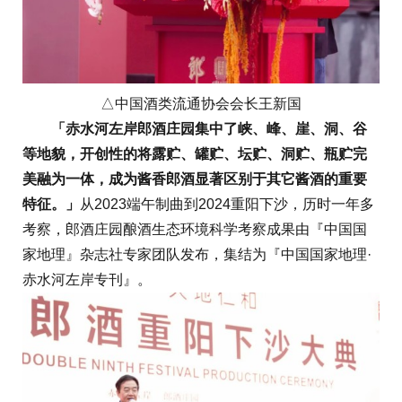
△中国酒类流通协会会长王新国
「赤水河左岸郎酒庄园集中了峡、峰、崖、洞、谷
等地貌，开创性的将露贮、罐贮、坛贮、洞贮、瓶贮完
美融为一体，成为酱香郎酒显著区别于其它酱酒的重要
特征。」
从2023端午制曲到2024重阳下沙，历时一年多
考察，郎酒庄园酿酒生态环境科学考察成果由『中国国
家地理』杂志社专家团队发布，集结为『中国国家地理·
赤水河左岸专刊』。