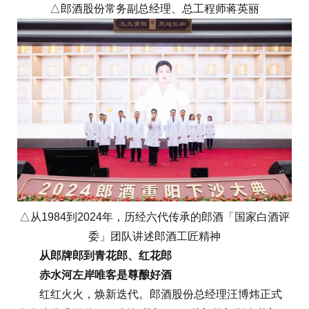
△郎酒股份常务副总经理、总工程师蒋英丽
△从1984到2024年，历经六代传承的郎酒「国家白酒评
委」团队讲述郎酒工匠精神
从郎牌郎到青花郎、红花郎
赤水河左岸唯客是尊酿好酒
红红火火，焕新迭代。郎酒股份总经理汪博炜正式