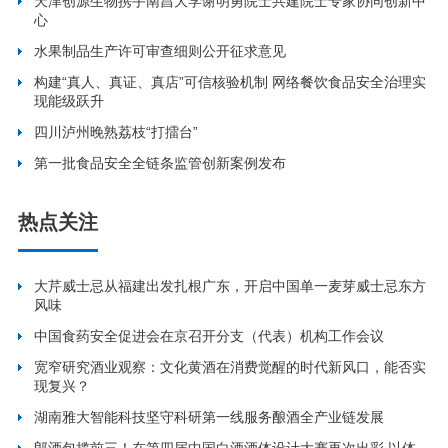
天津创源生物携手南昌大学谢明勇院士共建院士专家协同创新中
心
水果制品生产许可审查细则公开征求意见
构建“真人、真证、真店”可信核验机制 网络餐饮食品安全治理实
现能级跃升
四川泸州晚熟荔枝“打擂台”
第一批食品安全全链条监管创新案例发布
热点关注
大芹威士忌从福建出发扎根广东，开启中国单一麦芽威士忌东方
风味
中国食药安全促进会在京召开分支（代表）机构工作会议
宽窄研究酒业观察：文化黄酒在消费觉醒的时代新风口，能否实
现复兴？
湖南雅大智能科技坚守科研第一线服务酿酒全产业链发展
郎酒包揽前三！在第四届中国白酒酒体设计大赛再次出彩 以体