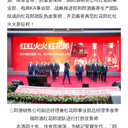
酒、唯客是尊」的重要保障，由郎酒销售公司红花郎事
业部、电商KA事业部、战略推进部和郎酒酱香生产团队
组成的红花郎团队热血誓师，开启酱香典范红花郎红红
火火新征程！
△郎酒销售公司副总经理兼红花郎事业部总经理李俊带
领郎酒红花郎团队进行打胜仗誓师
名酒四十年，传奇而激荡，为铭记荣耀年代，「郎