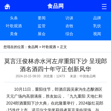
食品网
头条
要闻
访谈
品牌
叶歌观酒
监管
农牧
乳饮
美食
展会
综合
视闻
您现在的位置：
食品网
>
叶歌观酒
> 正文
莫言汪俊林赤水河左岸重阳下沙 呈现郎
酒名酒四十年守正创新风华
2024-10-15 09:03 浏览量：12473 来源：中国食品网
10月11日，重阳佳节，郎酒庄园吴家沟生态酿酒区
天元广场内高朋满座，胜友如云，「九九重阳 天地仁和
2024郎酒重阳下沙大典」在此隆重举行，2024版红花郎
·15迭代上市。诺贝尔文学奖获得者莫言亲临现场，与