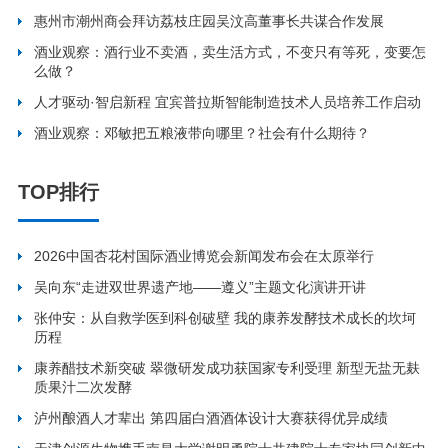
惠州市潮州商会拜访荔枝庄园吴汶高董事长共谋合作发展
酒业观察：酒行业不卖酒，卖生活方式，不变只有等死，变要怎
么做？
人才驱动·智启新程 宜宾普拉斯智能制造技术人员培养工作启动
酒业观察：邓敏把五粮液带向哪里？社会有什么期待？
TOP排行
2026中国杏花村国际酒业博览会新闻发布会在太原举行
吴向东“走进双世界遗产地——遵义”主题文化演讲开讲
张仲安：从自救学医到科创破壁 我的康养发酵技术成长的坎坷
历程
康养醋技术新突破 翠微研发成功获国家专利受理 新型无盐无麸
质果汁二次发酵
泸州酿酒人才辈出 第四届白酒酒体设计大赛获得优异成绩