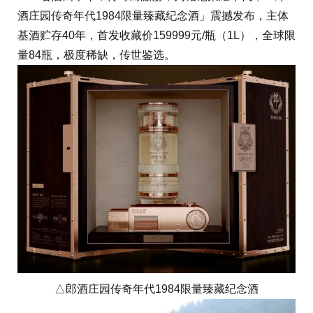
酒庄园传奇年代1984限量臻藏纪念酒」震撼发布，主体
基酒贮存40年，首发收藏价159999元/瓶（1L），全球限
量84瓶，极度稀缺，传世鉴选。
△郎酒庄园传奇年代1984限量臻藏纪念酒