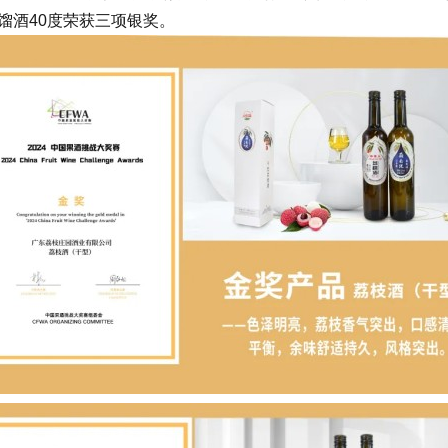
馏酒40度荣获三项银奖。