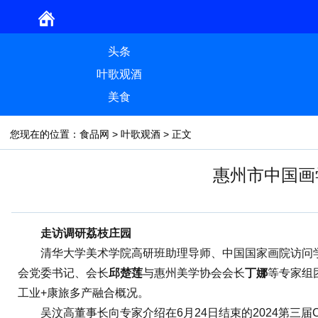
头条
叶歌观酒
美食
您现在的位置：
食品网
>
叶歌观酒
> 正文
惠州市中国画
走访调研荔枝庄园
清华大学美术学院高研班助理导师、中国国家画院访问学
会党委书记、会长
邱楚莲
与惠州美学协会会长
丁娜
等专家组
工业+康旅多产融合概况。
吴汶高董事长向专家介绍在6月24日结束的2024第三届