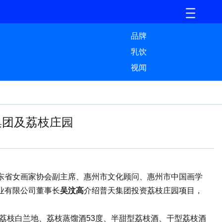
品牌
乳饮
视闻
集团及荔枝庄园
省女画家协会副主席、惠州市文化顾问、惠州市中国画学
业有限公司董事长
吴汶高
介绍普天集团投资荔枝庄园项目，
O荔枝白兰地、荔枝蒸馏酒53度、半甜型荔枝酒、干型荔枝酒