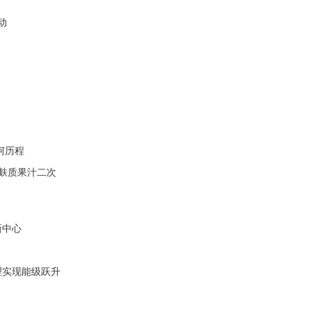
动
坷历程
无麸质果汁二次
新中心
理实现能级跃升