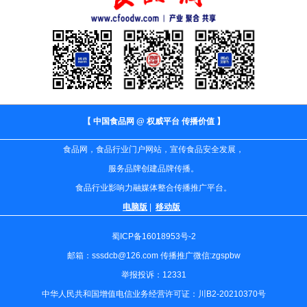
【 中国食品网 @ 权威平台 传播价值 】
食品网，食品行业门户网站，宣传食品安全发展，
服务品牌创建品牌传播。
食品行业影响力融媒体整合传播推广平台。
电脑版
|
移动版
蜀ICP备16018953号-2
邮箱：sssdcb@126.com 传播推广微信:zgspbw
举报投诉：12331
中华人民共和国增值电信业务经营许可证：川B2-20210370号