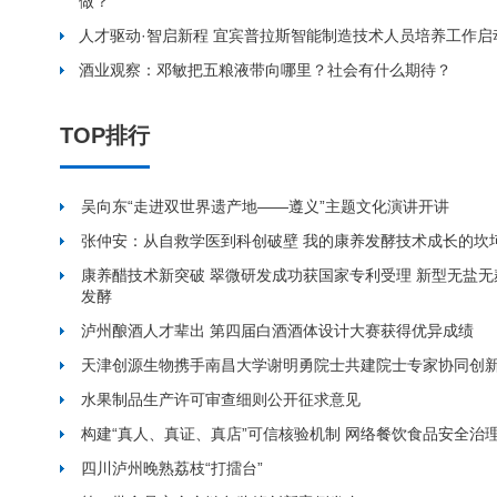
做？
人才驱动·智启新程 宜宾普拉斯智能制造技术人员培养工作启
酒业观察：邓敏把五粮液带向哪里？社会有什么期待？
TOP排行
吴向东“走进双世界遗产地——遵义”主题文化演讲开讲
张仲安：从自救学医到科创破壁 我的康养发酵技术成长的坎
康养醋技术新突破 翠微研发成功获国家专利受理 新型无盐
发酵
泸州酿酒人才辈出 第四届白酒酒体设计大赛获得优异成绩
天津创源生物携手南昌大学谢明勇院士共建院士专家协同创
水果制品生产许可审查细则公开征求意见
构建“真人、真证、真店”可信核验机制 网络餐饮食品安全治
四川泸州晚熟荔枝“打擂台”