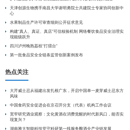
天津创源生物携手南昌大学谢明勇院士共建院士专家协同创新中
心
水果制品生产许可审查细则公开征求意见
构建“真人、真证、真店”可信核验机制 网络餐饮食品安全治理实
现能级跃升
四川泸州晚熟荔枝“打擂台”
第一批食品安全全链条监管创新案例发布
热点关注
大芹威士忌从福建出发扎根广东，开启中国单一麦芽威士忌东方
风味
中国食药安全促进会在京召开分支（代表）机构工作会议
宽窄研究酒业观察：文化黄酒在消费觉醒的时代新风口，能否实
现复兴？
湖南雅大智能科技坚守科研第一线服务酿酒全产业链发展