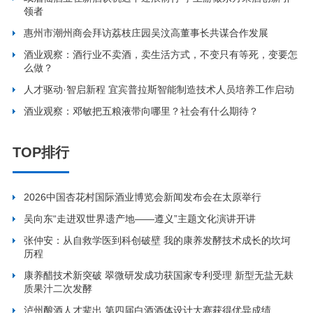
领者
惠州市潮州商会拜访荔枝庄园吴汶高董事长共谋合作发展
酒业观察：酒行业不卖酒，卖生活方式，不变只有等死，变要怎
么做？
人才驱动·智启新程 宜宾普拉斯智能制造技术人员培养工作启动
酒业观察：邓敏把五粮液带向哪里？社会有什么期待？
TOP排行
2026中国杏花村国际酒业博览会新闻发布会在太原举行
吴向东“走进双世界遗产地——遵义”主题文化演讲开讲
张仲安：从自救学医到科创破壁 我的康养发酵技术成长的坎坷
历程
康养醋技术新突破 翠微研发成功获国家专利受理 新型无盐无麸
质果汁二次发酵
泸州酿酒人才辈出 第四届白酒酒体设计大赛获得优异成绩