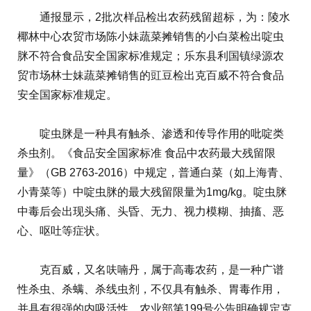
通报显示，2批次样品检出农药残留超标，为：陵水
椰林中心农贸市场陈小妹蔬菜摊销售的小白菜检出啶虫
脒不符合食品安全国家标准规定；乐东县利国镇绿源农
贸市场林士妹蔬菜摊销售的豇豆检出克百威不符合食品
安全国家标准规定。
啶虫脒是一种具有触杀、渗透和传导作用的吡啶类
杀虫剂。《食品安全国家标准 食品中农药最大残留限
量》（GB 2763-2016）中规定，普通白菜（如上海青、
小青菜等）中啶虫脒的最大残留限量为1mg/kg。啶虫脒
中毒后会出现头痛、头昏、无力、视力模糊、抽搐、恶
心、呕吐等症状。
克百威，又名呋喃丹，属于高毒农药，是一种广谱
性杀虫、杀螨、杀线虫剂，不仅具有触杀、胃毒作用，
并具有很强的内吸活性。农业部第199号公告明确规定克