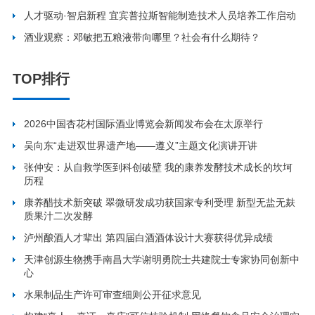
人才驱动·智启新程 宜宾普拉斯智能制造技术人员培养工作启动
酒业观察：邓敏把五粮液带向哪里？社会有什么期待？
TOP排行
2026中国杏花村国际酒业博览会新闻发布会在太原举行
吴向东“走进双世界遗产地——遵义”主题文化演讲开讲
张仲安：从自救学医到科创破壁 我的康养发酵技术成长的坎坷
历程
康养醋技术新突破 翠微研发成功获国家专利受理 新型无盐无麸
质果汁二次发酵
泸州酿酒人才辈出 第四届白酒酒体设计大赛获得优异成绩
天津创源生物携手南昌大学谢明勇院士共建院士专家协同创新中
心
水果制品生产许可审查细则公开征求意见