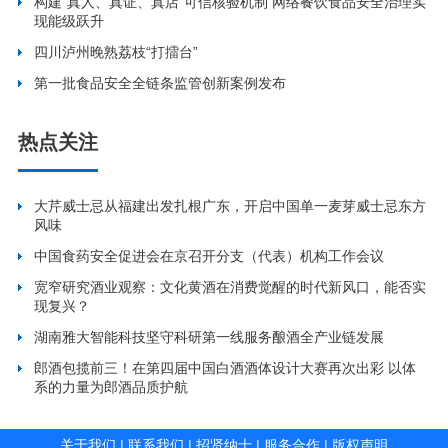
构建“真人、真证、真店”可信核验机制 网络餐饮食品安全治理实
现能级跃升
四川泸州晚熟荔枝“打擂台”
第一批食品安全全链条监管创新案例发布
热点关注
大芹威士忌从福建出发扎根广东，开启中国单一麦芽威士忌东方
风味
中国食药安全促进会在京召开分支（代表）机构工作会议
宽窄研究酒业观察：文化黄酒在消费觉醒的时代新风口，能否实
现复兴？
湖南雅大智能科技坚守科研第一线服务酿酒全产业链发展
郎酒包揽前三！在第四届中国白酒酒体设计大赛再次出彩 以体
系的力量为郎酒品质护航
关于我们
|
联系我们
|
招贤纳士
|
服务合作
|
版权声明