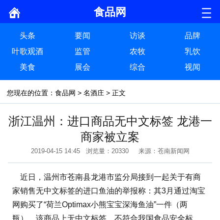
食品网
头条
要闻
访谈
品牌
叶歌观酒
监管
农牧
乳饮
美食
展会
综合
视闻
您现在的位置：
食品网
>
名酒庄
> 正文
浙江温州：进口商品无中文标签 龙港一
商家被立案
2019-04-15 14:45 浏览量：20330 来源：苍南新闻网
近日，温州市苍南县龙港市监分局接到一起关于有商
家销售无中文标签的进口鱼油的举报称：其3月通过淘宝
网购买了“荷兰Optimax小熊宝宝深海鱼油”一件（两
瓶），该商品上无中文标签，不符合我国食品安全标