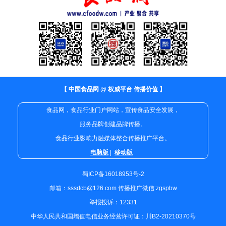
【 中国食品网 @ 权威平台 传播价值 】
食品网，食品行业门户网站，宣传食品安全发展，
服务品牌创建品牌传播。
食品行业影响力融媒体整合传播推广平台。
电脑版
|
移动版
蜀ICP备16018953号-2
邮箱：sssdcb@126.com 传播推广微信:zgspbw
举报投诉：12331
中华人民共和国增值电信业务经营许可证：川B2-20210370号