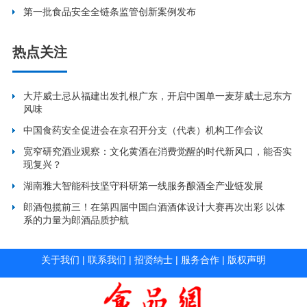
第一批食品安全全链条监管创新案例发布
热点关注
大芹威士忌从福建出发扎根广东，开启中国单一麦芽威士忌东方
风味
中国食药安全促进会在京召开分支（代表）机构工作会议
宽窄研究酒业观察：文化黄酒在消费觉醒的时代新风口，能否实
现复兴？
湖南雅大智能科技坚守科研第一线服务酿酒全产业链发展
郎酒包揽前三！在第四届中国白酒酒体设计大赛再次出彩 以体
系的力量为郎酒品质护航
关于我们
|
联系我们
|
招贤纳士
|
服务合作
|
版权声明