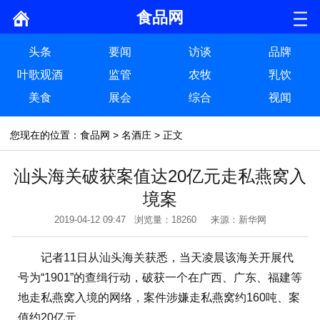
食品网
头条
要闻
访谈
品牌
叶歌观酒
监管
农牧
乳饮
美食
展会
综合
视闻
您现在的位置：
食品网
>
名酒庄
> 正文
汕头海关破获案值达20亿元走私燕窝入
境案
2019-04-12 09:47 浏览量：18260 来源：新华网
记者11日从汕头海关获悉，当天凌晨该海关开展代
号为“1901”的查缉行动，破获一个在广西、广东、福建等
地走私燕窝入境的网络，案件涉嫌走私燕窝约160吨、案
值约20亿元。