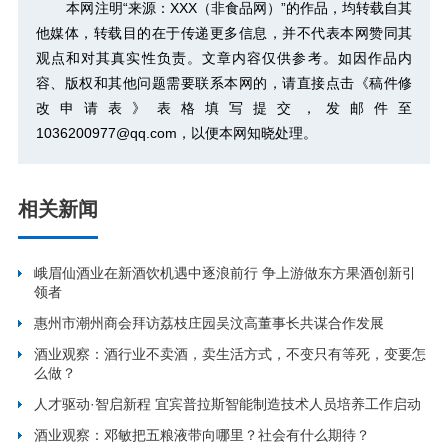
本网注明“来源：XXX（非食品网）”的作品，均转载自其
他媒体，转载目的在于传递更多信息，并不代表本网赞同其
观点和对其真实性负责。文章内容仅供参考。如因作品内
容、版权和其他问题需要联系本网的，请直接点击
《稿件修
改申请表》
表格填写提交，发邮件至
1036200977@qq.com，以便本网知晓处理。
相关新闻
峨眉仙酒业在新酒饮机遇中逐浪前行 争上游做东方果酒创新引
领者
惠州市潮州商会拜访荔枝庄园吴汶高董事长共谋合作发展
酒业观察：酒行业不卖酒，卖生活方式，不变只有等死，变要怎
么做？
人才驱动·智启新程 宜宾普拉斯智能制造技术人员培养工作启动
酒业观察：邓敏把五粮液带向哪里？社会有什么期待？