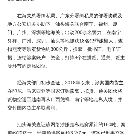
在海关总署缉私局、广东分署缉私局的部署协调及
地方公安机关协助下，汕头海关联合南宁、福州、厦
门、广州、深圳等地海关，出动200余名警力，在南宁、
凭祥、广州、深圳、汕头等地抓获18名犯罪嫌疑人，查
扣燕窝等涉案货物约300公斤，搜获一批书证、电子证
据，冻结涉案账户、资金，打掉8个在揽货、通关、货主
等环节的走私团伙。
经海关部门初步查证，2018年以来，涉案国内货主
在印尼、马来西亚等国家订购燕窝，揽货、通关团伙将
货物空运至越南再从广西凭祥、南宁等地走私入境，并
交付国内货主牟取暴利。
汕头海关查证该网络涉嫌走私燕窝累计约160吨、案
值约20亿元，涉嫌偷逃税额约3.2亿元。该案已刑事立案