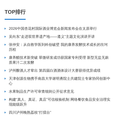
TOP排行
2026中国杏花村国际酒业博览会新闻发布会在太原举行
吴向东“走进双世界遗产地——遵义”主题文化演讲开讲
张仲安：从自救学医到科创破壁 我的康养发酵技术成长的坎坷
历程
康养醋技术新突破 翠微研发成功获国家专利受理 新型无盐无麸
质果汁二次发酵
泸州酿酒人才辈出 第四届白酒酒体设计大赛获得优异成绩
天津创源生物携手南昌大学谢明勇院士共建院士专家协同创新中
心
水果制品生产许可审查细则公开征求意见
构建“真人、真证、真店”可信核验机制 网络餐饮食品安全治理实
现能级跃升
四川泸州晚熟荔枝“打擂台”