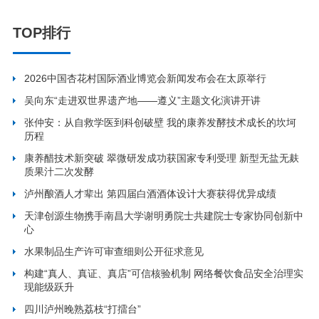
TOP排行
2026中国杏花村国际酒业博览会新闻发布会在太原举行
吴向东“走进双世界遗产地——遵义”主题文化演讲开讲
张仲安：从自救学医到科创破壁 我的康养发酵技术成长的坎坷
历程
康养醋技术新突破 翠微研发成功获国家专利受理 新型无盐无麸
质果汁二次发酵
泸州酿酒人才辈出 第四届白酒酒体设计大赛获得优异成绩
天津创源生物携手南昌大学谢明勇院士共建院士专家协同创新中
心
水果制品生产许可审查细则公开征求意见
构建“真人、真证、真店”可信核验机制 网络餐饮食品安全治理实
现能级跃升
四川泸州晚熟荔枝“打擂台”