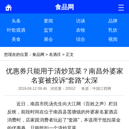
食品网
头条
要闻
访谈
品牌
叶歌观酒
监管
农牧
乳饮
美食
展会
综合
视闻
您现在的位置：
食品网
>
名酒庄
> 正文
优惠券只能用于清炒苋菜？南昌外婆家
名宴被投诉“套路”太深
2019-04-12 09:46 浏览量：20552 来源：中国江西网
近日，南昌市民汤先生向大江网《百姓之声》栏目
反映，前段时间在位于南昌县莲塘镇的外婆家名宴酒店
消费时，店家跟消费者玩起了“套路”，本该用于抵扣菜金
的优惠券，只能抵扣一个清炒苋菜。