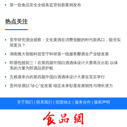
第一批食品安全全链条监管创新案例发布
热点关注
宽窄研究酒业观察：文化黄酒在消费觉醒的时代新风口，能否实
现复兴？
湖南雅大智能科技坚守科研第一线服务酿酒全产业链发展
郎酒包揽前三！在第四届中国白酒酒体设计大赛再次出彩 以体
系的力量为郎酒品质护航
五粮液承办的第四届中国白酒酒体设计大赛在宜宾举行
贵州珍酒以“珍心”促发展 锚定未来彰显发展韧性与增长潜力
关于我们
|
联系我们
|
招贤纳士
|
服务合作
|
版权声明