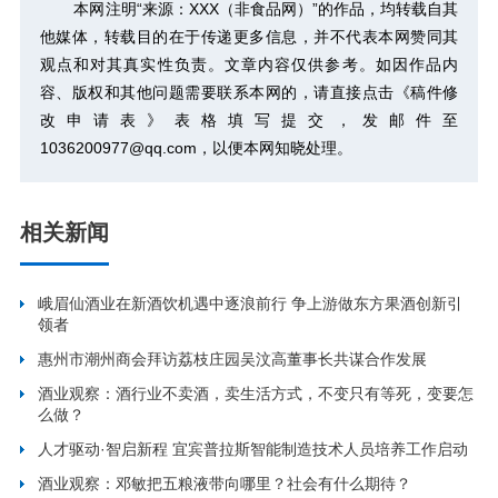
本网注明“来源：XXX（非食品网）”的作品，均转载自其
他媒体，转载目的在于传递更多信息，并不代表本网赞同其
观点和对其真实性负责。文章内容仅供参考。如因作品内
容、版权和其他问题需要联系本网的，请直接点击
《稿件修
改申请表》
表格填写提交，发邮件至
1036200977@qq.com，以便本网知晓处理。
相关新闻
峨眉仙酒业在新酒饮机遇中逐浪前行 争上游做东方果酒创新引
领者
惠州市潮州商会拜访荔枝庄园吴汶高董事长共谋合作发展
酒业观察：酒行业不卖酒，卖生活方式，不变只有等死，变要怎
么做？
人才驱动·智启新程 宜宾普拉斯智能制造技术人员培养工作启动
酒业观察：邓敏把五粮液带向哪里？社会有什么期待？