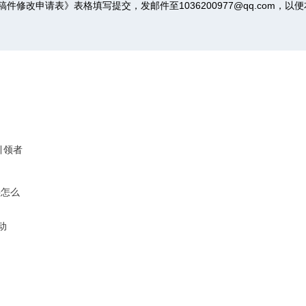
稿件修改申请表》
表格填写提交，发邮件至1036200977@qq.com，
引领者
要怎么
动