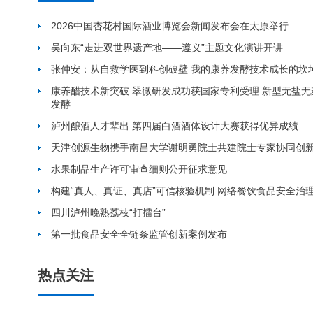
2026中国杏花村国际酒业博览会新闻发布会在太原举行
吴向东“走进双世界遗产地——遵义”主题文化演讲开讲
张仲安：从自救学医到科创破壁 我的康养发酵技术成长的坎
康养醋技术新突破 翠微研发成功获国家专利受理 新型无盐
发酵
泸州酿酒人才辈出 第四届白酒酒体设计大赛获得优异成绩
天津创源生物携手南昌大学谢明勇院士共建院士专家协同创
水果制品生产许可审查细则公开征求意见
构建“真人、真证、真店”可信核验机制 网络餐饮食品安全治
四川泸州晚熟荔枝“打擂台”
第一批食品安全全链条监管创新案例发布
热点关注