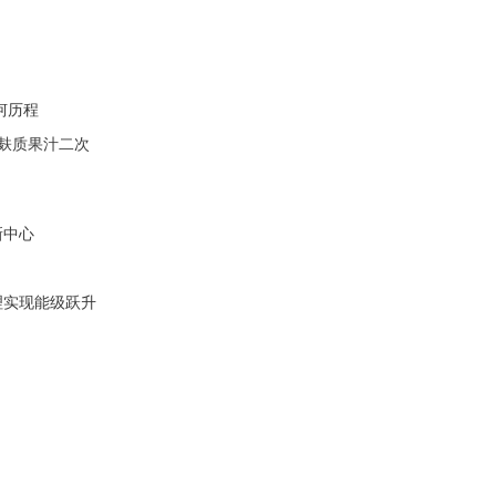
坷历程
无麸质果汁二次
新中心
理实现能级跃升