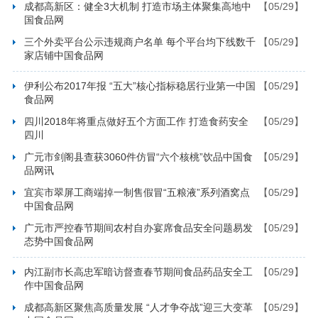
成都高新区：健全3大机制 打造市场主体聚集高地中
【05/29】
国食品网
三个外卖平台公示违规商户名单 每个平台均下线数千
【05/29】
家店铺中国食品网
伊利公布2017年报 “五大”核心指标稳居行业第一中国
【05/29】
食品网
四川2018年将重点做好五个方面工作 打造食药安全
【05/29】
四川
广元市剑阁县查获3060件仿冒“六个核桃”饮品中国食
【05/29】
品网讯
宜宾市翠屏工商端掉一制售假冒“五粮液”系列酒窝点
【05/29】
中国食品网
广元市严控春节期间农村自办宴席食品安全问题易发
【05/29】
态势中国食品网
内江副市长高忠军暗访督查春节期间食品药品安全工
【05/29】
作中国食品网
成都高新区聚焦高质量发展 “人才争夺战”迎三大变革
【05/29】