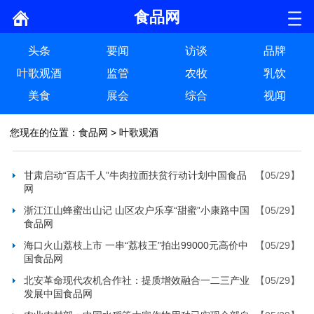
食品网
头条
要闻
访谈
品牌
叶歌观酒
监管
农牧
乳饮
美食
展会
综合
视闻
您现在的位置：
食品网
>
叶歌观酒
甘肃启动“百店千人”牛肉拉面扶贫行动计划中国食品
【05/29】
网
浙江江山蜂蜜出山记 山区农户乐享“甜蜜”小康路中国
【05/29】
食品网
海口火山荔枝上市 一串“荔枝王”拍出99000元高价中
【05/29】
国食品网
北安革命现代农机合作社：提质增效融合一二三产业
【05/29】
发展中国食品网