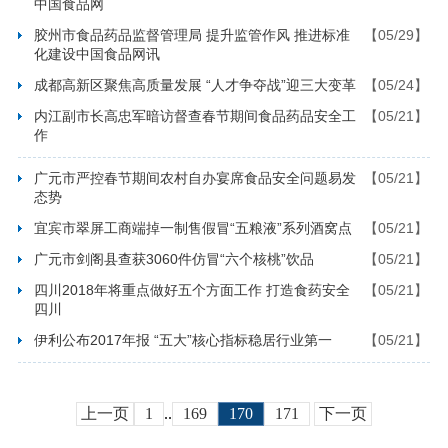
中国食品网
胶州市食品药品监督管理局 提升监管作风 推进标准
【05/29】
化建设中国食品网讯
成都高新区聚焦高质量发展 “人才争夺战”迎三大变革
【05/24】
内江副市长高忠军暗访督查春节期间食品药品安全工
【05/21】
作
广元市严控春节期间农村自办宴席食品安全问题易发
【05/21】
态势
宜宾市翠屏工商端掉一制售假冒“五粮液”系列酒窝点
【05/21】
广元市剑阁县查获3060件仿冒“六个核桃”饮品
【05/21】
四川2018年将重点做好五个方面工作 打造食药安全
【05/21】
四川
伊利公布2017年报 “五大”核心指标稳居行业第一
【05/21】
上一页
1
..
169
170
171
下一页