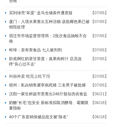
合格
买到绿壳“坏蛋” 盒马仓储条件遭质疑
【07/05】
厦门：入境水果查出五种活物 该批椰色果已被
【07/05】
销毁处理
宿迁市市场监督管理局：2批次食品抽检不合
【07/05】
格
蚌埠：卖有害食品 七人被判刑
【07/05】
卧底网红奶茶甘茶度：臭果肉榨汁 店员连
【07/05】
呼“良心过不去”
叫份外卖 吃完上吐下泻
【07/05】
梧州：私自销售屠宰病死猪 三名男子被批捕
【07/05】
汉阳一家生鲜超市里查出248斤疑似伪劣食盐
【06/21】
奶酪“长毛”也安全 新标准拟取消酵母、霉菌限
【06/18】
量指标
40个广东直销保健品批文被“除名”
【06/18】