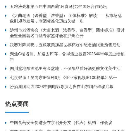
五粮液亮相第五届中国西藏“环喜马拉雅”国际合作论坛
《大曲老酒（酱香型、浓香型） 团体标准》解读——从市场乱
象到规范发展，老酒标准化迈出关键一步
泸州市老酒协会《大曲老酒（浓香型、酱香型）团体标准》研讨
会暨全国著名白酒专家鉴评会在泸州召开
决赛对阵揭晓，五粮液美加墨世界杯冠军纪念酒限量预售启动
聚焦C端培育、加速去库存，舍得酒业披露2026年半年度业绩预
告
四川盆地酿酒池里有金盆地，不仅酿品质好酒更酿文化美生活
七度登顶！吴向东IP位列6月《企业家视频IP100榜单》第一
汾酒集团助力2026中国电影导演之夜在山东烟台璀璨启幕
热点要闻
中国食药安全促进会在京召开分支（代表）机构工作会议