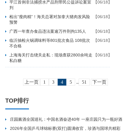
平江首例非法捕捞水产品刑带民公益诉讼案宣
【06/18】
判
检出“瘦肉精”！海关总署对加拿大猪肉发风险
【06/18】
预警
广西一年查办食品违法案逾万件刑拘135人
【06/18】
临沂抽检火锅调味料等801批次食品 108批次
【06/18】
不合格
上海海关打击绕关走私：现场查获2800余吨走
【06/18】
私白糖
上一页
1
3
4
5
..
51
下一页
TOP排行
庄园酱酒全国巡礼：中国名酒奋进40年 一座庄园只为一瓶好酒
2026年全国乒乓球锦标赛(双打)圆满收官，珍酒与国球共精彩