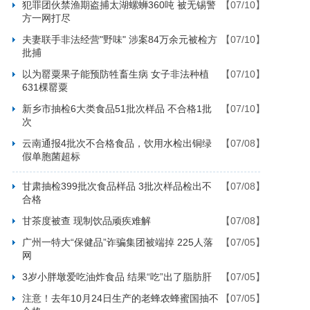
犯罪团伙禁渔期盗捕太湖螺蛳360吨 被无锡警
【07/10】
方一网打尽
夫妻联手非法经营"野味" 涉案84万余元被检方
【07/10】
批捕
以为罂粟果子能预防牲畜生病 女子非法种植
【07/10】
631棵罂粟
新乡市抽检6大类食品51批次样品 不合格1批
【07/10】
次
云南通报4批次不合格食品，饮用水检出铜绿
【07/08】
假单胞菌超标
甘肃抽检399批次食品样品 3批次样品检出不
【07/08】
合格
甘茶度被查 现制饮品顽疾难解
【07/08】
广州一特大“保健品”诈骗集团被端掉 225人落
【07/05】
网
3岁小胖墩爱吃油炸食品 结果“吃”出了脂肪肝
【07/05】
注意！去年10月24日生产的老蜂农蜂蜜国抽不
【07/05】