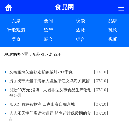
食品网
头条
要闻
访谈
品牌
叶歌观酒
监管
农牧
乳饮
美食
展会
综合
视闻
您现在的位置：
食品网
>
名酒庄
文锦渡海关查获走私象拔蚌747千克
【07/10】
男子携带大量干海参入境被浙江义乌海关截留
【07/10】
罚款93万元 淄博一人因非法从事食品生产活动
【07/10】
被处罚
京天红商标被抢注 四家山寨店现京城
【07/10】
人人乐天津门店违法遭罚 销售超过保质期的食
【07/10】
品