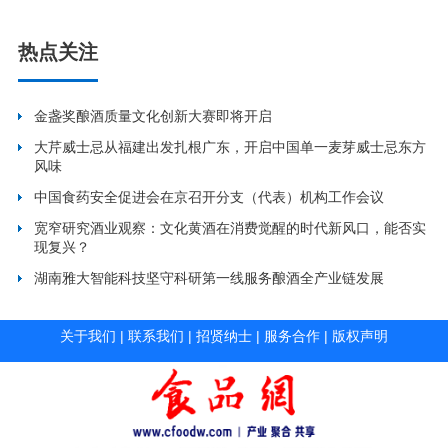
热点关注
金盏奖酿酒质量文化创新大赛即将开启
大芹威士忌从福建出发扎根广东，开启中国单一麦芽威士忌东方
风味
中国食药安全促进会在京召开分支（代表）机构工作会议
宽窄研究酒业观察：文化黄酒在消费觉醒的时代新风口，能否实
现复兴？
湖南雅大智能科技坚守科研第一线服务酿酒全产业链发展
关于我们
|
联系我们
|
招贤纳士
|
服务合作
|
版权声明