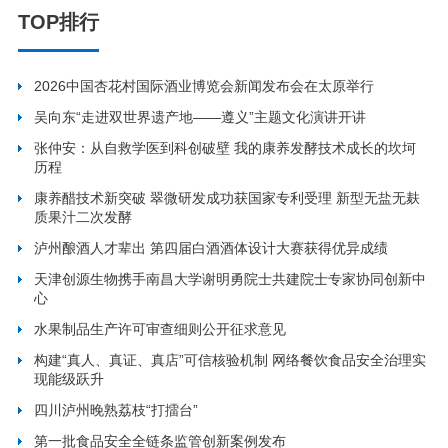
TOP排行
2026中国杏花村国际酒业博览会新闻发布会在太原举行
吴向东“走进双世界遗产地——遵义”主题文化演讲开讲
张仲安：从自救学医到科创破壁 我的康养发酵技术成长的坎坷
历程
康养醋技术新突破 翠微研发成功获国家专利受理 新型无盐无麸
质果汁二次发酵
泸州酿酒人才辈出 第四届白酒酒体设计大赛获得优异成绩
天津创源生物携手南昌大学谢明勇院士共建院士专家协同创新中
心
水果制品生产许可审查细则公开征求意见
构建“真人、真证、真店”可信核验机制 网络餐饮食品安全治理实
现能级跃升
四川泸州晚熟荔枝“打擂台”
第一批食品安全全链条监管创新案例发布