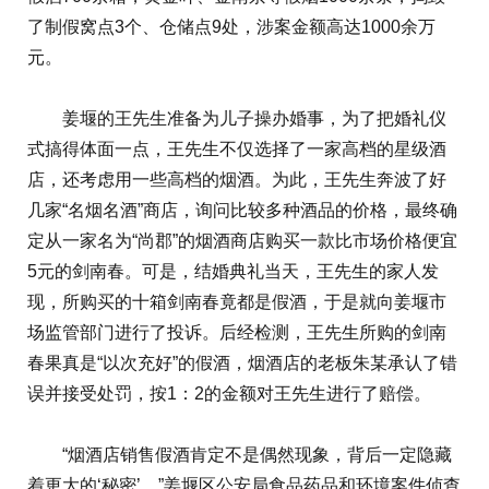
了制假窝点3个、仓储点9处，涉案金额高达1000余万
元。
姜堰的王先生准备为儿子操办婚事，为了把婚礼仪
式搞得体面一点，王先生不仅选择了一家高档的星级酒
店，还考虑用一些高档的烟酒。为此，王先生奔波了好
几家“名烟名酒”商店，询问比较多种酒品的价格，最终确
定从一家名为“尚郡”的烟酒商店购买一款比市场价格便宜
5元的剑南春。可是，结婚典礼当天，王先生的家人发
现，所购买的十箱剑南春竟都是假酒，于是就向姜堰市
场监管部门进行了投诉。后经检测，王先生所购的剑南
春果真是“以次充好”的假酒，烟酒店的老板朱某承认了错
误并接受处罚，按1：2的金额对王先生进行了赔偿。
“烟酒店销售假酒肯定不是偶然现象，背后一定隐藏
着更大的‘秘密’。”姜堰区公安局食品药品和环境案件侦查