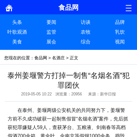
食品网
头条
要闻
访谈
品牌
叶歌观酒
监管
农牧
乳饮
美食
展会
综合
视闻
您现在的位置：
食品网
>
名酒庄
> 正文
泰州姜堰警方打掉一制售“名烟名酒”犯
罪团伙
2019-05-05 10:22 浏览量：20956 来源：新华日报
在泰州、姜堰两级公安机关的共同努力下，姜堰警
方前不久成功破获一起制售假冒“名烟名酒”案件，先后抓
获犯罪嫌疑人59人，查获茅台、五粮液、剑南春等高档
假酒700余箱，黄金叶、金南京等假烟1000余条，捣毁