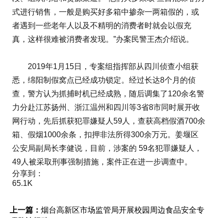
式进行销售，一般是购买好多箱中掺杂一两箱假的，或
者遇到一些老年人以及不精明的消费者时就会以假充
真，这样很难被消费者发现。”办案民警王杰介绍说。
2019年1月15日，专案组指挥部从四川侦查小组获
悉，绵阳制假窝点已经成功锁定。经过长达8个月的侦
查，警方认为抓捕时机已经成熟，随后调集了120余名警
力分赴江苏扬州、浙江温州和四川等3省8市同时展开收
网行动，先后抓获犯罪嫌疑人59人，查获高档假酒700余
箱、假烟1000余条，扣押非法所得300余万元。姜堰区
公安局副局长李健说，目前，涉案的 59名犯罪嫌疑人，
49人被采取刑事强制措施，案件正在进一步调查中。
分享到：
65.1K
上一篇：
烟台高新区市场监管局开展校园周边食品安全专