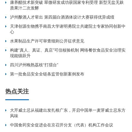
康养醋技术新突破 翠微研发成功获国家专利受理 新型无盐无麸
质果汁二次发酵
泸州酿酒人才辈出 第四届白酒酒体设计大赛获得优异成绩
天津创源生物携手南昌大学谢明勇院士共建院士专家协同创新中
心
水果制品生产许可审查细则公开征求意见
构建“真人、真证、真店”可信核验机制 网络餐饮食品安全治理实
现能级跃升
四川泸州晚熟荔枝“打擂台”
第一批食品安全全链条监管创新案例发布
热点关注
大芹威士忌从福建出发扎根广东，开启中国单一麦芽威士忌东方
风味
中国食药安全促进会在京召开分支（代表）机构工作会议