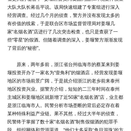
大队大队长蒋岳平说。该局快速组建了专案组进行深入
经营调查。经过几个月的侦查，警方并没有发现太多的
有价值的线索，于是联合区市场监督管理局对姜堰几
家“名烟名酒”店进行了几次突击检查，也只是查获了一
些“零星”的假酒。但随着调查的深入，姜堰警方渐渐发现
了背后的“秘密”。
原来，两年多前，浙江省台州临海市的蔡某来到姜
堰投资开办了一家名为“壹角利”的烟酒店，经营发现姜堰
地区的市场前景广阔，于是就介绍浙江的老乡前来泰州
地区投资兴业。据警方介绍，短短的二三年时间在泰州
主城区和姜堰地区就新增了近50家“名烟名酒”店，业主都
是浙江临海市人。民警分析市场垄断的背后必定存在着
某种特殊利益产业链。果不其然，经过大半年的侦查，
民警终于掌握了数十家“名烟名酒”制售假烟酒的犯罪手
段、组织网络和货源渠道。“他们大多采取‘鱼目混珠’的方