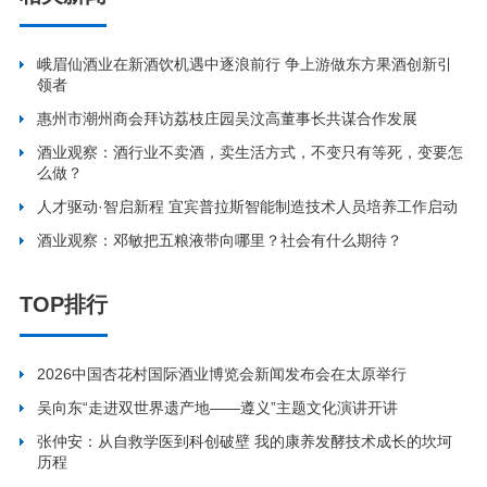
峨眉仙酒业在新酒饮机遇中逐浪前行 争上游做东方果酒创新引
领者
惠州市潮州商会拜访荔枝庄园吴汶高董事长共谋合作发展
酒业观察：酒行业不卖酒，卖生活方式，不变只有等死，变要怎
么做？
人才驱动·智启新程 宜宾普拉斯智能制造技术人员培养工作启动
酒业观察：邓敏把五粮液带向哪里？社会有什么期待？
TOP排行
2026中国杏花村国际酒业博览会新闻发布会在太原举行
吴向东“走进双世界遗产地——遵义”主题文化演讲开讲
张仲安：从自救学医到科创破壁 我的康养发酵技术成长的坎坷
历程