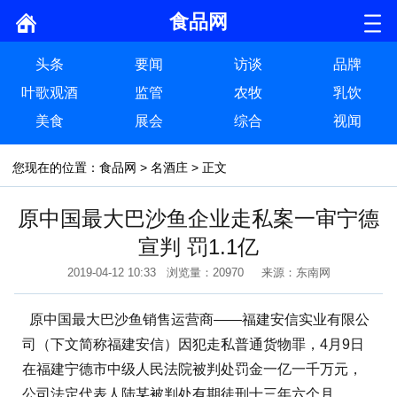
食品网
头条
要闻
访谈
品牌
叶歌观酒
监管
农牧
乳饮
美食
展会
综合
视闻
您现在的位置：
食品网
>
名酒庄
> 正文
原中国最大巴沙鱼企业走私案一审宁德
宣判 罚1.1亿
2019-04-12 10:33 浏览量：20970 来源：东南网
原中国最大巴沙鱼销售运营商——福建安信实业有限公
司（下文简称福建安信）因犯走私普通货物罪，4月9日
在福建宁德市中级人民法院被判处罚金一亿一千万元，
公司法定代表人陆某被判处有期徒刑十三年六个月。