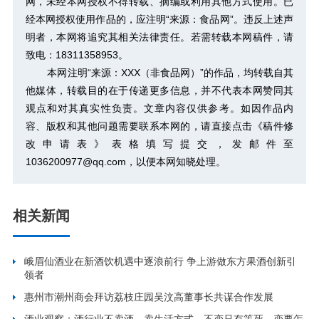
网，未经本网授权不得转载、摘编或利用其他方式使用。已
经本网授权使用作品的，应注明“来源：食品网”。违反上述声
明者，本网将追究其相关法律责任。若需转载本网稿件，请
致电：18311358953。
本网注明“来源：XXX（非食品网）”的作品，均转载自其
他媒体，转载目的在于传递更多信息，并不代表本网赞同其
观点和对其真实性负责。文章内容仅供参考。如因作品内
容、版权和其他问题需要联系本网的，请直接点击
《稿件修
改申请表》
表格填写提交，发邮件至
1036200977@qq.com，以便本网知晓处理。
相关新闻
峨眉仙酒业在新酒饮机遇中逐浪前行 争上游做东方果酒创新引
领者
惠州市潮州商会拜访荔枝庄园吴汶高董事长共谋合作发展
酒业观察：酒行业不卖酒，卖生活方式，不变只有等死，变要怎