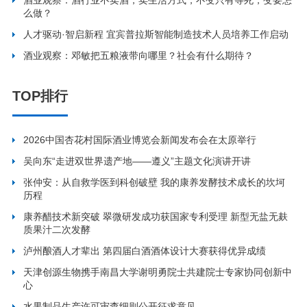
么做？
人才驱动·智启新程 宜宾普拉斯智能制造技术人员培养工作启动
酒业观察：邓敏把五粮液带向哪里？社会有什么期待？
TOP排行
2026中国杏花村国际酒业博览会新闻发布会在太原举行
吴向东“走进双世界遗产地——遵义”主题文化演讲开讲
张仲安：从自救学医到科创破壁 我的康养发酵技术成长的坎坷
历程
康养醋技术新突破 翠微研发成功获国家专利受理 新型无盐无麸
质果汁二次发酵
泸州酿酒人才辈出 第四届白酒酒体设计大赛获得优异成绩
天津创源生物携手南昌大学谢明勇院士共建院士专家协同创新中
心
水果制品生产许可审查细则公开征求意见