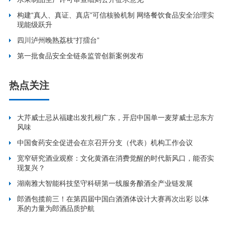
构建“真人、真证、真店”可信核验机制 网络餐饮食品安全治理实
现能级跃升
四川泸州晚熟荔枝“打擂台”
第一批食品安全全链条监管创新案例发布
热点关注
大芹威士忌从福建出发扎根广东，开启中国单一麦芽威士忌东方
风味
中国食药安全促进会在京召开分支（代表）机构工作会议
宽窄研究酒业观察：文化黄酒在消费觉醒的时代新风口，能否实
现复兴？
湖南雅大智能科技坚守科研第一线服务酿酒全产业链发展
郎酒包揽前三！在第四届中国白酒酒体设计大赛再次出彩 以体
系的力量为郎酒品质护航