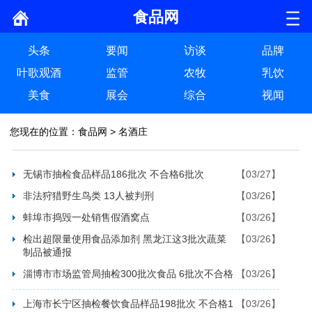
食品网
头条
要闻
访谈
品牌
叶歌观酒
监管
农牧
乳饮
美食
展会
综合
视闻
您现在的位置：
食品网
>
名酒庄
无锡市抽检食品样品186批次 不合格6批次
【03/27】
非法狩猎野生鸟类 13人被判刑
【03/26】
蚌埠市捣毁一处销售假酒窝点
【03/26】
检出超限量使用食品添加剂 黑龙江这3批次蔬菜
【03/26】
制品被通报
淄博市市场监管局抽检300批次食品 6批次不合格
【03/26】
上海市长宁区抽检餐饮食品样品198批次 不合格1
【03/26】