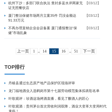
杭州下沙：多部门联合执法 查封多蓝水岸两家无
【03/12】
证无照餐饮店
厦门整治保健市场两月立案35件 罚没金额达
【03/12】
91.33万元
不再办理直销企业会议备案 厦门通报整治“保
【03/12】
健”市场乱象
上一页
1
..
14
15
16
..
51
下一页
TOP排行
丹棱县通过生态原产地产品保护区现场评审
龙门福地酒业入选鹤岗市第十七届劳动模范集体拟表彰名单
叶歌观评：珍酒这场烤酒直播，看见了酿酒人的匠心
叶歌观酒：贵州茅台首次营收利润双降，酒业大变革大变局时代
来临！