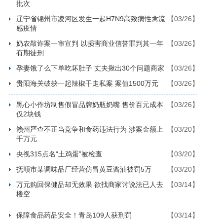
批次
辽宁省锦州市凌河区发生一起H7N9高致病性禽流
【03/26】
感疫情
奶农敲诈案一审宣判 以损害商业信誉罪判其一年
【03/26】
有期徒刑
孕妻饿了么下单吃坏肚子 丈夫揪出30个问题商家
【03/26】
贵阳海关破获一起辣椒干走私案 案值1500万元
【03/26】
黑心小作坊制售假冒品牌奶瓶奶嘴 售价百元成本
【03/26】
仅2块钱
赣州严查不正当竞争和食药违法行为 涉案金额上
【03/20】
千万元
央视315点名“土鸡蛋”被检查
【03/20】
抚顺市某调味品厂经营仿冒黄豆酱油被罚5万
【03/20】
万元购回保健品却无效果 欲找商家讨说法已人去
【03/14】
楼空
保障食品药品安全！青岛109人获刑罚
【03/14】