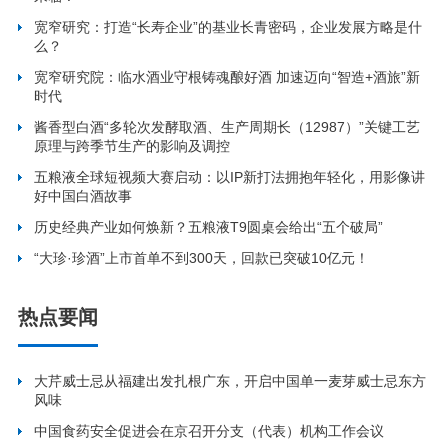
宽窄研究：打造“长寿企业”的基业长青密码，企业发展方略是什
么？
宽窄研究院：临水酒业守根铸魂酿好酒 加速迈向“智造+酒旅”新
时代
酱香型白酒“多轮次发酵取酒、生产周期长（12987）”关键工艺
原理与跨季节生产的影响及调控
五粮液全球短视频大赛启动：以IP新打法拥抱年轻化，用影像讲
好中国白酒故事
历史经典产业如何焕新？五粮液T9圆桌会给出“五个破局”
“大珍·珍酒”上市首单不到300天，回款已突破10亿元！
热点要闻
大芹威士忌从福建出发扎根广东，开启中国单一麦芽威士忌东方
风味
中国食药安全促进会在京召开分支（代表）机构工作会议