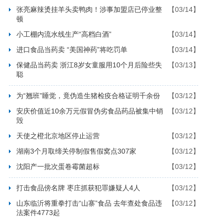
张亮麻辣烫挂羊头卖鸭肉！涉事加盟店已停业整
【03/14】
顿
小工棚内流水线生产“高档白酒”
【03/14】
进口食品当药卖 “美国神药”将吃罚单
【03/14】
保健品当药卖 浙江8岁女童服用10个月后险些失
【03/13】
聪
为“翘班”睡觉，竟伪造生猪检疫合格证明千余份
【03/12】
安庆价值近10余万元假冒伪劣食品药品被集中销
【03/12】
毁
天使之橙北京地区停止运营
【03/12】
湖南3个月取缔关停制假售假窝点307家
【03/12】
沈阳产一批次蛋卷霉菌超标
【03/12】
打击食品傍名牌 枣庄抓获犯罪嫌疑人4人
【03/12】
山东临沂将重拳打击“山寨”食品 去年查处食品违
【03/12】
法案件4773起