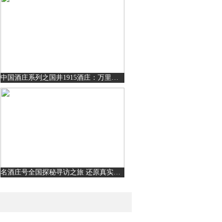
中国酒庄系列之国井1915酒庄：万里黄河成就国井品质
名酒庄号全国探秘寻访之旅 还原真实助力酒庄品牌崛起