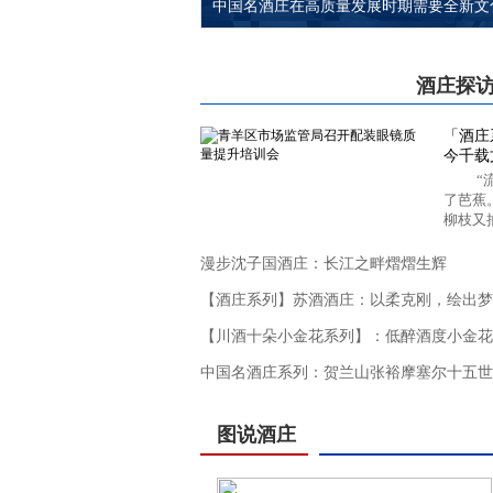
中国名酒庄在高质量发展时期需要全新文
酒庄探
「酒庄
今千载
“
了芭蕉
柳枝又抽
漫步沈子国酒庄：长江之畔熠熠生辉
【酒庄系列】苏酒酒庄：以柔克刚，绘出梦
【川酒十朵小金花系列】：低醉酒度小金花-
中国名酒庄系列：贺兰山张裕摩塞尔十五世
图说酒庄