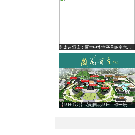
陈太吉酒庄：百年中华老字号岭南老酒庄
【酒庄系列】花冠国花酒庄：储一坛酒，藏一份情