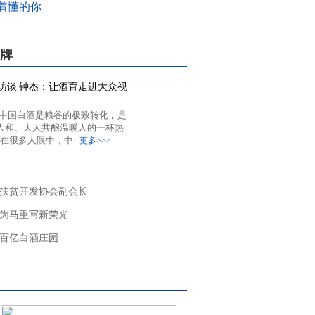
着懂的你
牌
访谈|钟杰：让酒育走进大众视
中国白酒是粮谷的极致转化，是
人和、天人共酿温暖人的一杯热
在很多人眼中，中...
更多>>>
扶贫开发协会副会长
为马重写新荣光
百亿白酒庄园