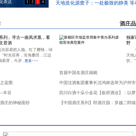
化表达
1
2
3
4
天地造化源窝子：一处极致的静美 等
访
酒庄品
系列」寻古一曲凤求凰，看
独家
文君酒
野
流光容易把人抛。红了樱桃，绿
。”时光荏苒，沧海桑田，江边
天地
新芽，今岁...
饮。”
更多>>>
首届中国名酒庄揭晓
之蓝图
中国沈酒集团董事长沈鸿林选举为泸州市
-丰谷
四川白酒十朵小金花【叙府酒业】：以梦
酒庄的神秘面纱
【中国酒庄系列】郎酒庄园：穿越二郎镇